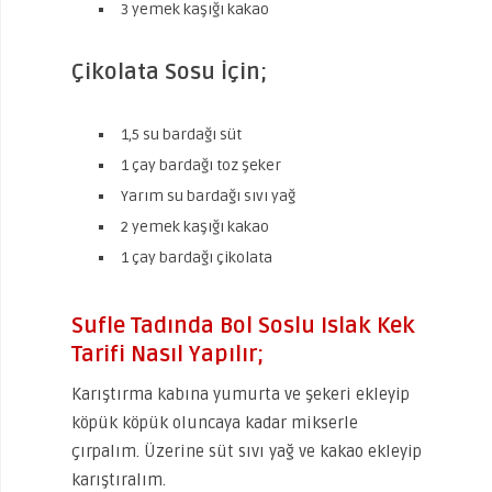
3 yemek kaşığı kakao
Çikolata Sosu İçin;
1,5 su bardağı süt
1 çay bardağı toz şeker
Yarım su bardağı sıvı yağ
2 yemek kaşığı kakao
1 çay bardağı çikolata
Sufle Tadında Bol Soslu Islak Kek
Tarifi Nasıl Yapılır;
Karıştırma kabına yumurta ve şekeri ekleyip
köpük köpük oluncaya kadar mikserle
çırpalım. Üzerine süt sıvı yağ ve kakao ekleyip
karıştıralım.