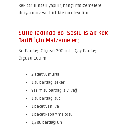
kek tarifi nasıl yapılır, hangi malzemelere
ihtiyacımız var birlikte inceleyelim.
Sufle Tadında Bol Soslu Islak Kek
Tarifi İçin Malzemeler;
Su Bardağı Ölçüsü 200 ml – Çay Bardağı
Ölçüsü 100 ml
3 adet yumurta
1 su bardağı şeker
Yarım su bardağı sıvı yağ
1 su bardağı süt
1 paket vanilya
1 paket kabartma tozu
1,5 su bardağı un