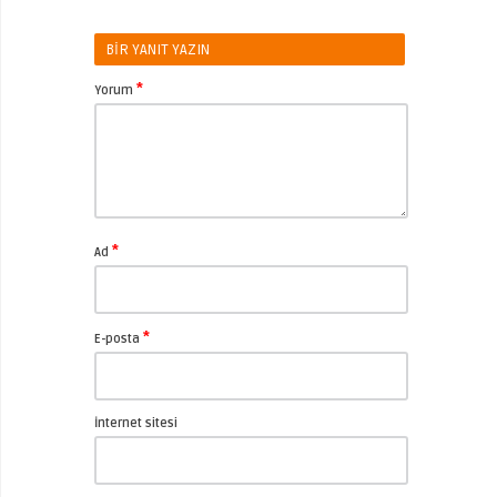
BIR YANIT YAZIN
*
Yorum
*
Ad
*
E-posta
İnternet sitesi