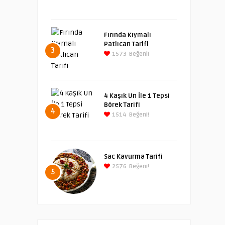
Fırında Kıymalı
Patlıcan Tarifi
3
1573
Beğeni!
4 Kaşık Un İle 1 Tepsi
Börek Tarifi
4
1514
Beğeni!
Sac Kavurma Tarifi
2576
Beğeni!
5