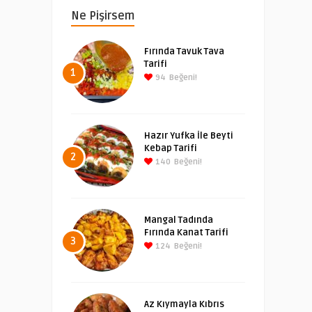
Ne Pişirsem
Fırında Tavuk Tava
Tarifi
1
94
Beğeni!
Hazır Yufka İle Beyti
Kebap Tarifi
2
140
Beğeni!
Mangal Tadında
Fırında Kanat Tarifi
3
124
Beğeni!
Az Kıymayla Kıbrıs