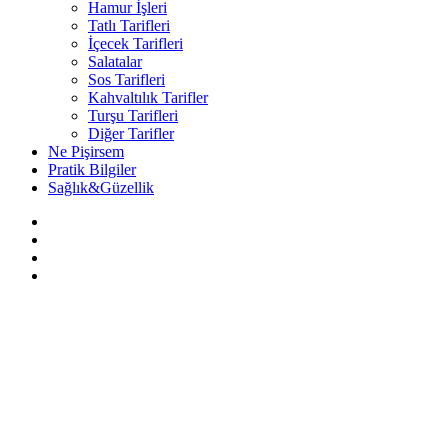
Hamur İşleri
Tatlı Tarifleri
İçecek Tarifleri
Salatalar
Sos Tarifleri
Kahvaltılık Tarifler
Turşu Tarifleri
Diğer Tarifler
Ne Pişirsem
Pratik Bilgiler
Sağlık&Güzellik