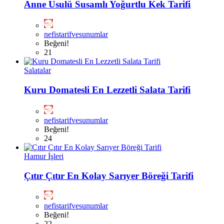
Anne Usulü Susamlı Yoğurtlu Kek Tarifi
nefistarifvesunumlar
Beğeni!
21
Salatalar
Kuru Domatesli En Lezzetli Salata Tarifi
nefistarifvesunumlar
Beğeni!
24
Hamur İşleri
Çıtır Çıtır En Kolay Sarıyer Böreği Tarifi
nefistarifvesunumlar
Beğeni!
22