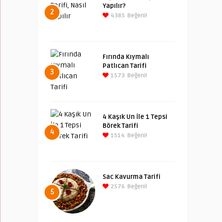
Yapılır?
2
4385
Beğeni!
Fırında Kıymalı
Patlıcan Tarifi
3
1573
Beğeni!
4 Kaşık Un İle 1 Tepsi
Börek Tarifi
4
1514
Beğeni!
Sac Kavurma Tarifi
2576
Beğeni!
5