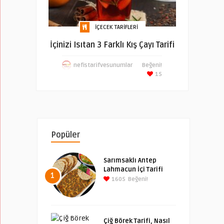
İÇECEK TARIFLERI
İçinizi Isıtan 3 Farklı Kış Çayı Tarifi
nefistarifvesunumlar
Beğeni!
15
Popüler
Sarımsaklı Antep
Lahmacun İçi Tarifi
1
1605
Beğeni!
Çiğ Börek Tarifi, Nasıl