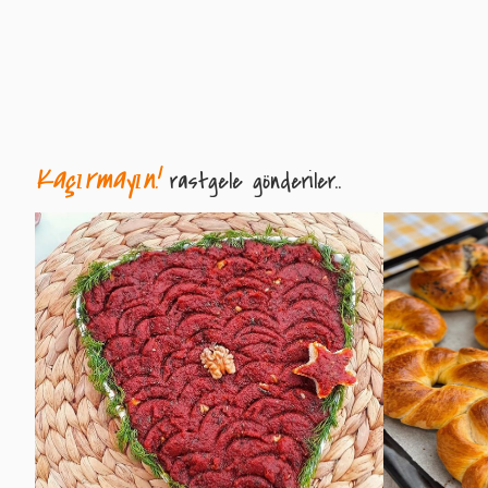
Kaçırmayın!
rastgele gönderiler..