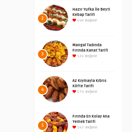
Hazır Yufka İle Beyti
Kebap Tarifi
2
140
Beğeni!
Mangal Tadında
Fırında Kanat Tarifi
3
124
Beğeni!
Az Kıymayla Kıbrıs
Köfte Tarifi
4
174
Beğeni!
Fırında En Kolay Ana
Yemek Tarifi
5
147
Beğeni!