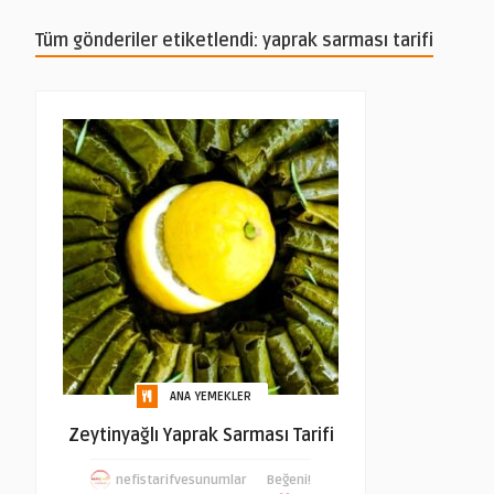
Tüm gönderiler etiketlendi: yaprak sarması tarifi
ANA YEMEKLER
Zeytinyağlı Yaprak Sarması Tarifi
nefistarifvesunumlar
Beğeni!