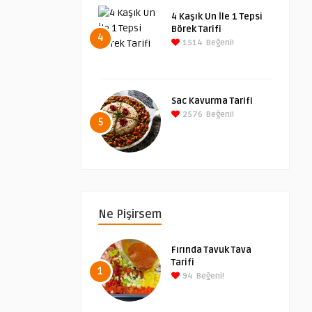
4 Kaşık Un İle 1 Tepsi
Börek Tarifi
4
1514
Beğeni!
Sac Kavurma Tarifi
2576
Beğeni!
5
Ne Pişirsem
Fırında Tavuk Tava
Tarifi
1
94
Beğeni!