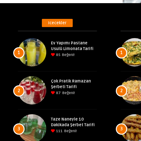
Icecekler
Ev Yapımı Pastane
Usulü Limonata Tarifi
1
1
85
Beğeni!
Çok Pratik Ramazan
Şerbeti Tarifi
2
2
87
Beğeni!
Taze Naneyle 10
Dakikada Şerbet Tarifi
3
3
111
Beğeni!