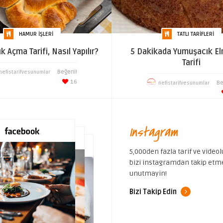
HAMUR İŞLERI
TATLI TARIFLERI
 Açma Tarifi, Nasıl Yapılır?
5 Dakikada Yumuşacık El
Tarifi
Beğeni!
nefistarifvesunumlar
16
Be
nefistarifvesunumlar
Instagram
5,000den fazla tarif ve videolu
bizi instagramdan takip etm
unutmayin!
Bizi Takip Edin