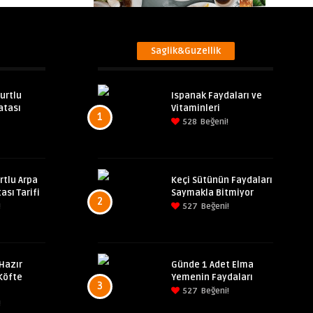
Saglik&Guzellik
urtlu
Ispanak Faydaları ve
atası
Vitaminleri
1
528
Beğeni!
rtlu Arpa
Keçi Sütünün Faydaları
ası Tarifi
Saymakla Bitmiyor
2
!
527
Beğeni!
Hazır
Günde 1 Adet Elma
Köfte
Yemenin Faydaları
3
527
Beğeni!
!