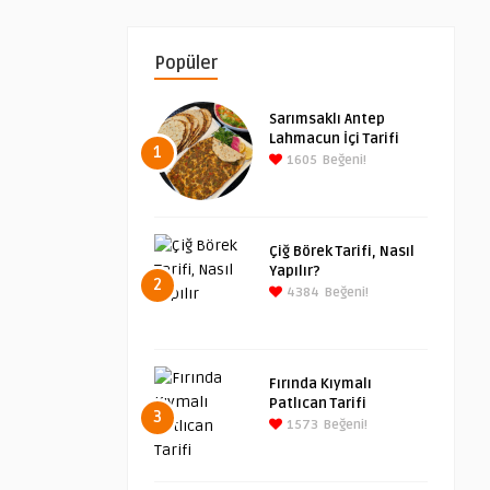
Popüler
Sarımsaklı Antep
Lahmacun İçi Tarifi
1
1605
Beğeni!
Çiğ Börek Tarifi, Nasıl
Yapılır?
2
4384
Beğeni!
Fırında Kıymalı
Patlıcan Tarifi
3
1573
Beğeni!