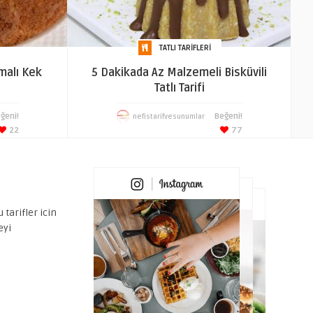
TATLI TARIFLERI
malı Kek
5 Dakikada Az Malzemeli Bisküvili
Tatlı Tarifi
ğeni!
Beğeni!
nefistarifvesunumlar
22
77
 tarifler icin
eyi