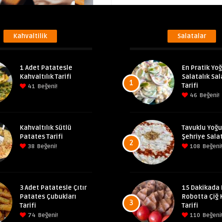
Kahvaltilik
Salatalar
1 Adet Patatesle
En Pratik Yoğ
Kahvaltılık Tarifi
Salatalık Sal
1
Tarifi
41
Beğeni!
46
Beğeni!
Kahvaltılık Sütlü
Tavuklu Yoğu
Patates Tarifi
Şehriye Salat
2
38
Beğeni!
108
Beğeni
3 Adet Patatesle Çıtır
15 Dakikada 
Patates Çubukları
Robotta Çiğ 
3
Tarifi
Tarifi
74
Beğeni!
110
Beğeni