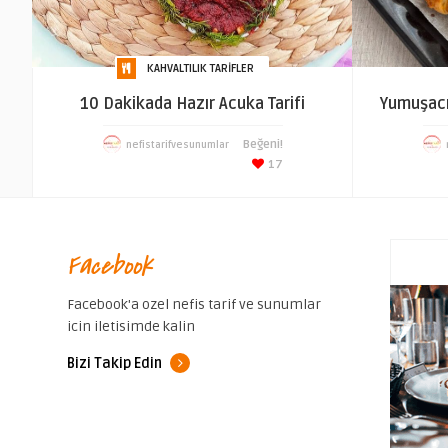
KAHVALTILIK TARIFLER
10 Dakikada Hazır Acuka Tarifi
Yumuşacık
Beğeni!
nefistarifvesunumlar
17
Facebook
Facebook'a ozel nefis tarif ve sunumlar
icin iletisimde kalin
Bizi Takip Edin