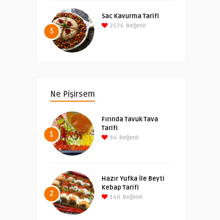
Sac Kavurma Tarifi
2576
Beğeni!
5
Ne Pişirsem
Fırında Tavuk Tava
Tarifi
1
94
Beğeni!
Hazır Yufka İle Beyti
Kebap Tarifi
2
140
Beğeni!