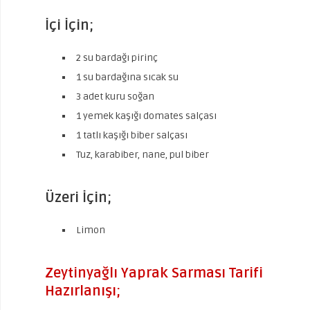
İçi İçin;
2 su bardağı pirinç
1 su bardağına sıcak su
3 adet kuru soğan
1 yemek kaşığı domates salçası
1 tatlı kaşığı biber salçası
Tuz, karabiber, nane, pul biber
Üzeri İçin;
Limon
Zeytinyağlı Yaprak Sarması Tarifi
Hazırlanışı;