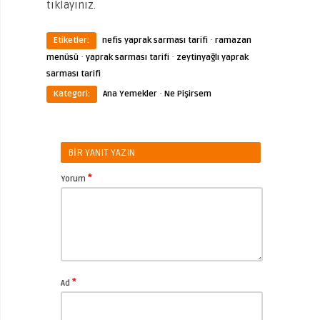
tıklayınız.
·
Etiketler:
nefis yaprak sarması tarifi
ramazan
·
·
menüsü
yaprak sarması tarifi
zeytinyağlı yaprak
sarması tarifi
·
Kategori:
Ana Yemekler
Ne Pişirsem
BIR YANIT YAZIN
*
Yorum
*
Ad