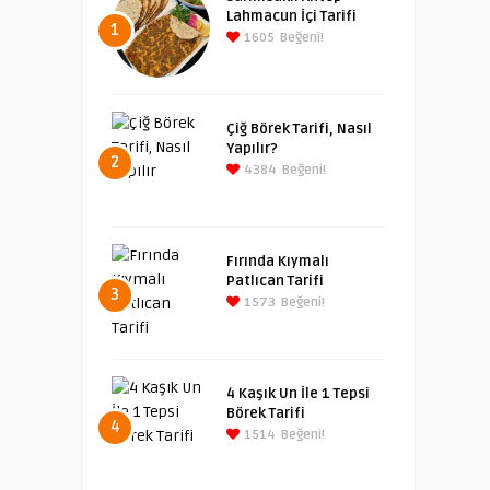
Lahmacun İçi Tarifi
1
1605
Beğeni!
Çiğ Börek Tarifi, Nasıl
Yapılır?
2
4384
Beğeni!
Fırında Kıymalı
Patlıcan Tarifi
3
1573
Beğeni!
4 Kaşık Un İle 1 Tepsi
Börek Tarifi
4
1514
Beğeni!