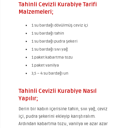
Tahinli Cevizli Kurabiye Tarifi
Malzemeleri;
1 su bardağı dövülmüş ceviz içi
1 su bardağı tahin
1 su bardağı pudra şekeri
1 su bardağı sıvı yağ
1 paket kabartma tozu
1 paket vanilya
3,5 – 4 su bardağı un
Tahinli Cevizli Kurabiye Nasıl
Yapılır;
Derin bir kabın içerisine tahin, sıvı yağ, ceviz
içi, pudra şekerini ekleyip karıştıralım.
Ardından kabartma tozu, vanilya ve azar azar