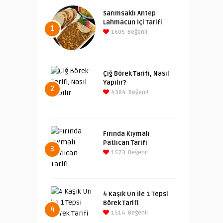
Sarımsaklı Antep
Lahmacun İçi Tarifi
1
1605
Beğeni!
Çiğ Börek Tarifi, Nasıl
Yapılır?
2
4384
Beğeni!
Fırında Kıymalı
Patlıcan Tarifi
3
1573
Beğeni!
4 Kaşık Un İle 1 Tepsi
Börek Tarifi
4
1514
Beğeni!