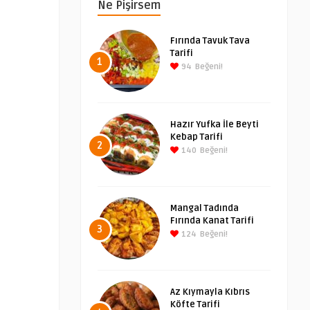
Ne Pişirsem
Fırında Tavuk Tava
Tarifi
1
94
Beğeni!
Hazır Yufka İle Beyti
Kebap Tarifi
2
140
Beğeni!
Mangal Tadında
Fırında Kanat Tarifi
3
124
Beğeni!
Az Kıymayla Kıbrıs
Köfte Tarifi