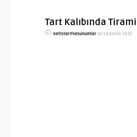
Tart Kalıbında Tirami
nefistarifvesunumlar
on 18 Kasım 2022