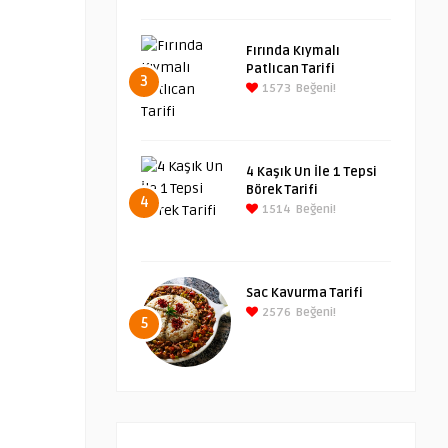
Fırında Kıymalı
Patlıcan Tarifi
3
1573
Beğeni!
4 Kaşık Un İle 1 Tepsi
Börek Tarifi
4
1514
Beğeni!
Sac Kavurma Tarifi
2576
Beğeni!
5