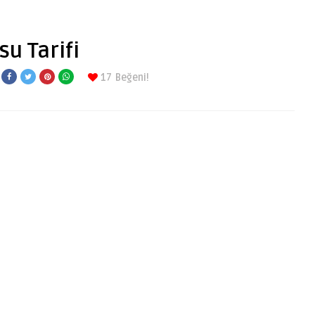
su Tarifi
17
Beğeni!