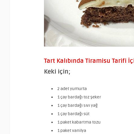
Tart Kalıbında Tiramisu Tarifi İ
Keki için;
2 adet yumurta
1 çay bardağı toz şeker
1 çay bardağı sıvı yağ
1 çay bardağı süt
1 paket kabartma tozu
1 paket vanilya