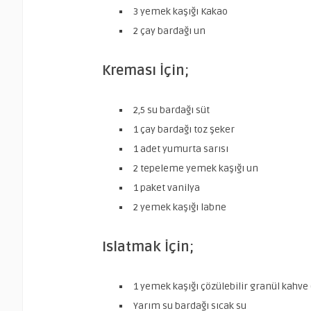
3 yemek kaşığı Kakao
2 çay bardağı un
Kreması İçin;
2,5 su bardağı süt
1 çay bardağı toz şeker
1 adet yumurta sarısı
2 tepeleme yemek kaşığı un
1 paket vanilya
2 yemek kaşığı labne
Islatmak İçin;
1 yemek kaşığı çözülebilir granül kahve (
Yarım su bardağı sıcak su