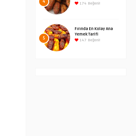
4
174
Beğeni!
Fırında En Kolay Ana
Yemek Tarifi
5
147
Beğeni!