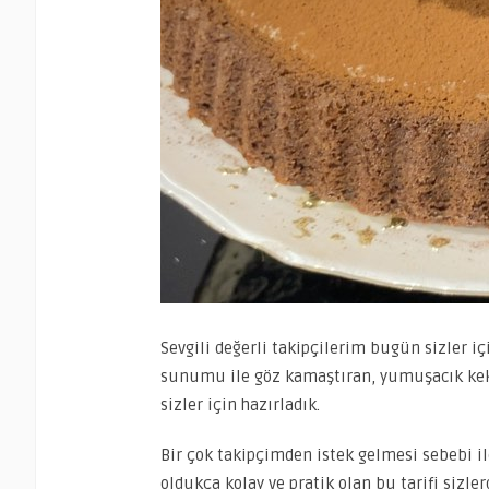
Sevgili değerli takipçilerim bugün sizler iç
sunumu ile göz kamaştıran, yumuşacık keki il
sizler için hazırladık.
Bir çok takipçimden istek gelmesi sebebi i
oldukça kolay ve pratik olan bu tarifi sizle