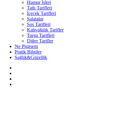
Hamur İşleri
Tatlı Tarifleri
İçecek Tarifleri
Salatalar
Sos Tarifleri
Kahvaltılık Tarifler
Turşu Tarifleri
Diğer Tarifler
Ne Pişirsem
Pratik Bilgiler
Sağlık&Güzellik