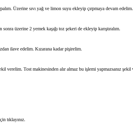
ırpalım. Üzerine sıvı yağ ve limon suyu ekleyip çırpmaya devam edelim.
n sonra üzerine 2 yemek kaşığı toz şekeri de ekleyip karıştıralım.
ızdan ilave edelim. Kızarana kadar pişirelim.
şekil verelim. Tost makinesinden alır almaz bu işlemi yapmazsanız şekil
in tıklayınız.