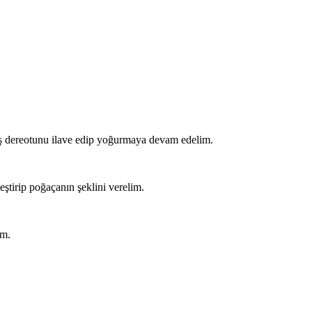
ış dereotunu ilave edip yoğurmaya devam edelim.
ştirip poğaçanın şeklini verelim.
ım.