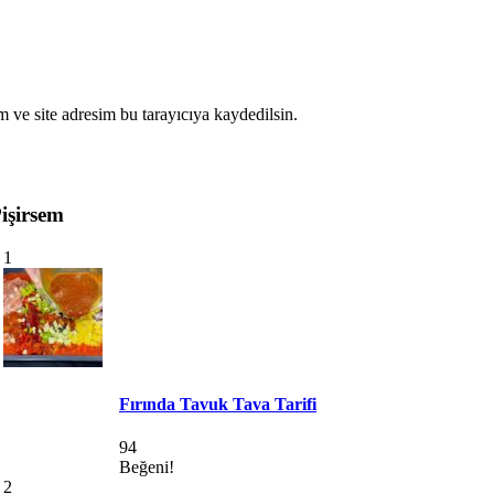
 ve site adresim bu tarayıcıya kaydedilsin.
işirsem
1
Fırında Tavuk Tava Tarifi
94
Beğeni!
2