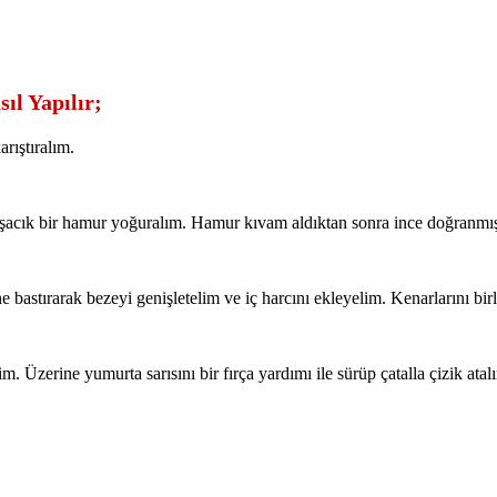
ıl Yapılır;
rıştıralım.
muşacık bir hamur yoğuralım. Hamur kıvam aldıktan sonra ince doğranm
stırarak bezeyi genişletelim ve iç harcını ekleyelim. Kenarlarını birle
m. Üzerine yumurta sarısını bir fırça yardımı ile sürüp çatalla çizik atal