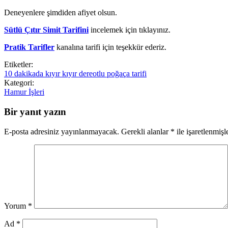
Deneyenlere şimdiden afiyet olsun.
Sütlü Çıtır Simit Tarifini
incelemek için tıklayınız.
Pratik Tarifler
kanalına tarifi için teşekkür ederiz.
Etiketler:
10 dakikada kıyır kıyır dereotlu poğaça tarifi
Kategori:
Hamur İşleri
Bir yanıt yazın
E-posta adresiniz yayınlanmayacak.
Gerekli alanlar
*
ile işaretlenmişl
Yorum
*
Ad
*