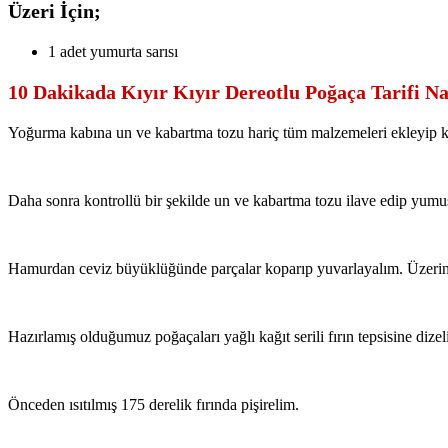
Üzeri İçin;
1 adet yumurta sarısı
10 Dakikada Kıyır Kıyır Dereotlu Poğaça Tarifi Nas
Yoğurma kabına un ve kabartma tozu hariç tüm malzemeleri ekleyip ka
Daha sonra kontrollü bir şekilde un ve kabartma tozu ilave edip yu
Hamurdan ceviz büyüklüğünde parçalar koparıp yuvarlayalım. Üzerine ba
Hazırlamış olduğumuz poğaçaları yağlı kağıt serili fırın tepsisine dizeli
Önceden ısıtılmış 175 derelik fırında pişirelim.