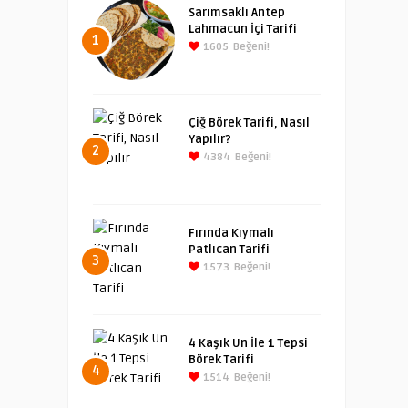
Sarımsaklı Antep
Lahmacun İçi Tarifi
1
1605
Beğeni!
Çiğ Börek Tarifi, Nasıl
Yapılır?
2
4384
Beğeni!
Fırında Kıymalı
Patlıcan Tarifi
3
1573
Beğeni!
4 Kaşık Un İle 1 Tepsi
Börek Tarifi
4
1514
Beğeni!