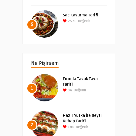
Sac Kavurma Tarifi
2576
Beğeni!
5
Ne Pişirsem
Fırında Tavuk Tava
Tarifi
1
94
Beğeni!
Hazır Yufka İle Beyti
Kebap Tarifi
2
140
Beğeni!