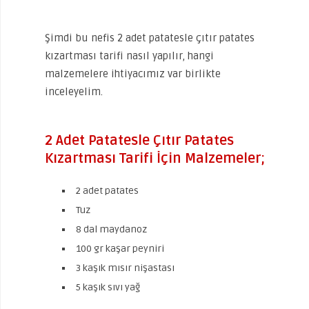
Şimdi bu nefis 2 adet patatesle çıtır patates
kızartması tarifi nasıl yapılır, hangi
malzemelere ihtiyacımız var birlikte
inceleyelim.
2 Adet Patatesle Çıtır Patates
Kızartması Tarifi İçin Malzemeler;
2 adet patates
Tuz
8 dal maydanoz
100 gr kaşar peyniri
3 kaşık mısır nişastası
5 kaşık sıvı yağ