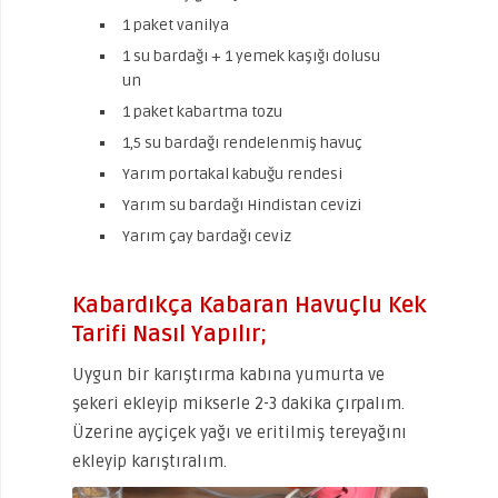
1 paket vanilya
1 su bardağı + 1 yemek kaşığı dolusu
un
1 paket kabartma tozu
1,5 su bardağı rendelenmiş havuç
Yarım portakal kabuğu rendesi
Yarım su bardağı Hindistan cevizi
Yarım çay bardağı ceviz
Kabardıkça Kabaran Havuçlu Kek
Tarifi Nasıl Yapılır;
Uygun bir karıştırma kabına yumurta ve
şekeri ekleyip mikserle 2-3 dakika çırpalım.
Üzerine ayçiçek yağı ve eritilmiş tereyağını
ekleyip karıştıralım.