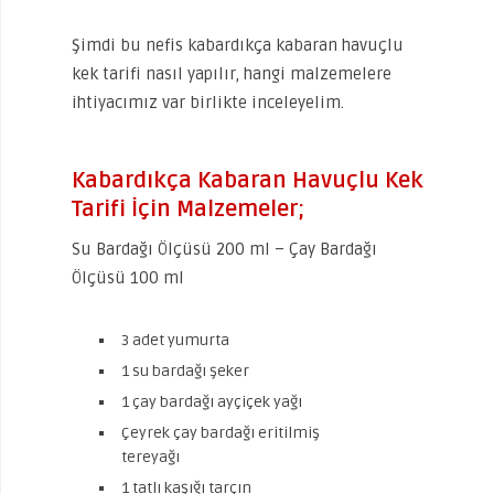
Şimdi bu nefis kabardıkça kabaran havuçlu
kek tarifi nasıl yapılır, hangi malzemelere
ihtiyacımız var birlikte inceleyelim.
Kabardıkça Kabaran Havuçlu Kek
Tarifi İçin Malzemeler;
Su Bardağı Ölçüsü 200 ml – Çay Bardağı
Ölçüsü 100 ml
3 adet yumurta
1 su bardağı şeker
1 çay bardağı ayçiçek yağı
Çeyrek çay bardağı eritilmiş
tereyağı
1 tatlı kaşığı tarçın