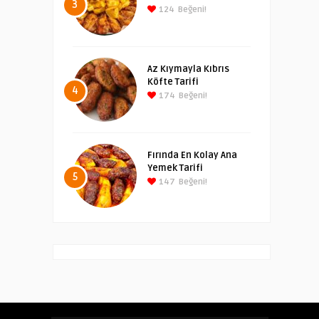
3
124
Beğeni!
Az Kıymayla Kıbrıs
Köfte Tarifi
4
174
Beğeni!
Fırında En Kolay Ana
Yemek Tarifi
5
147
Beğeni!