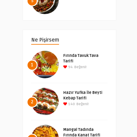
5
Ne Pişirsem
Fırında Tavuk Tava
Tarifi
1
94
Beğeni!
Hazır Yufka İle Beyti
Kebap Tarifi
2
140
Beğeni!
Mangal Tadında
Fırında Kanat Tarifi