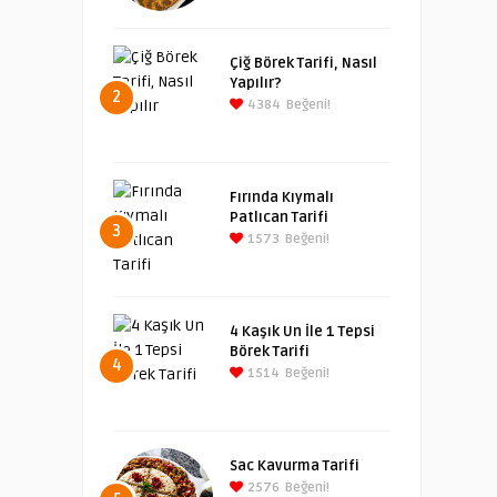
Çiğ Börek Tarifi, Nasıl
Yapılır?
2
4384
Beğeni!
Fırında Kıymalı
Patlıcan Tarifi
3
1573
Beğeni!
4 Kaşık Un İle 1 Tepsi
Börek Tarifi
4
1514
Beğeni!
Sac Kavurma Tarifi
2576
Beğeni!