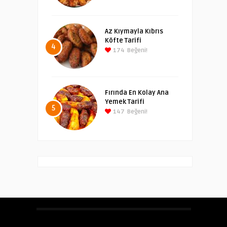
Az Kıymayla Kıbrıs
Köfte Tarifi
4
174
Beğeni!
Fırında En Kolay Ana
Yemek Tarifi
5
147
Beğeni!