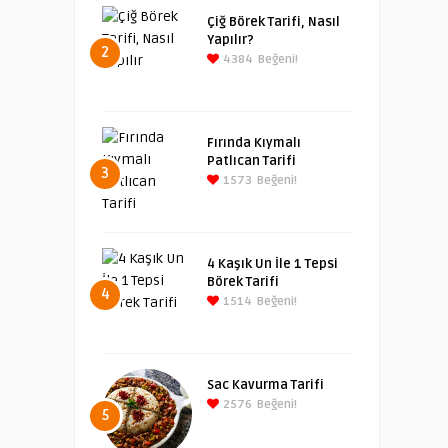
Çiğ Börek Tarifi, Nasıl
Yapılır?
2
4384
Beğeni!
Fırında Kıymalı
Patlıcan Tarifi
3
1573
Beğeni!
4 Kaşık Un İle 1 Tepsi
Börek Tarifi
4
1514
Beğeni!
Sac Kavurma Tarifi
2576
Beğeni!
5