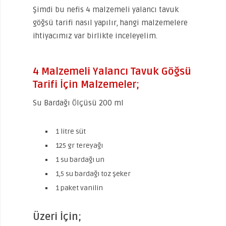
Şimdi bu nefis 4 malzemeli yalancı tavuk
göğsü tarifi nasıl yapılır, hangi malzemelere
ihtiyacımız var birlikte inceleyelim.
4 Malzemeli Yalancı Tavuk Göğsü
Tarifi İçin Malzemeler;
Su Bardağı Ölçüsü 200 ml
1 litre süt
125 gr tereyağı
1 su bardağı un
1,5 su bardağı toz şeker
1 paket vanilin
Üzeri İçin;