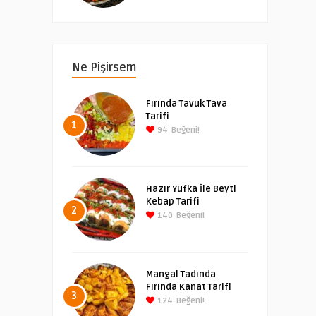
Ne Pişirsem
Fırında Tavuk Tava
Tarifi
1
94
Beğeni!
Hazır Yufka İle Beyti
Kebap Tarifi
2
140
Beğeni!
Mangal Tadında
Fırında Kanat Tarifi
3
124
Beğeni!