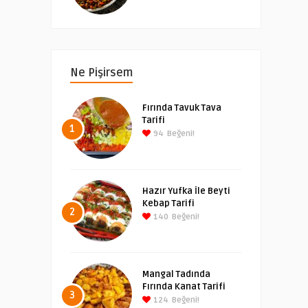
Ne Pişirsem
Fırında Tavuk Tava
Tarifi
1
94
Beğeni!
Hazır Yufka İle Beyti
Kebap Tarifi
2
140
Beğeni!
Mangal Tadında
Fırında Kanat Tarifi
3
124
Beğeni!