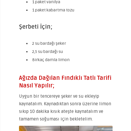
1 paket vanilya
1 paket kabartma tozu
Şerbeti İçin;
2 su bardağı şeker
2,5 su bardağı su
Birkaç damla limon
Ağızda Dağılan Fındıklı Tatlı Tarifi
Nasıl Yapılır;
Uygun bir tencereye şeker ve su ekleyip
kaynatalım. Kaynadıktan sonra üzerine limon
sıkıp 10 dakika kısık ateşte kaynatalım ve
tamamen soğuması için bekletelim.