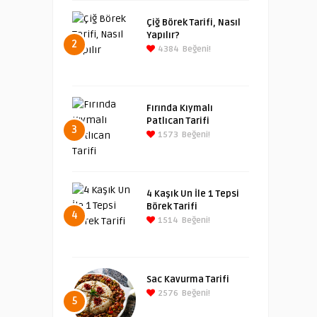
Çiğ Börek Tarifi, Nasıl
Yapılır?
2
4384
Beğeni!
Fırında Kıymalı
Patlıcan Tarifi
3
1573
Beğeni!
4 Kaşık Un İle 1 Tepsi
Börek Tarifi
4
1514
Beğeni!
Sac Kavurma Tarifi
2576
Beğeni!
5