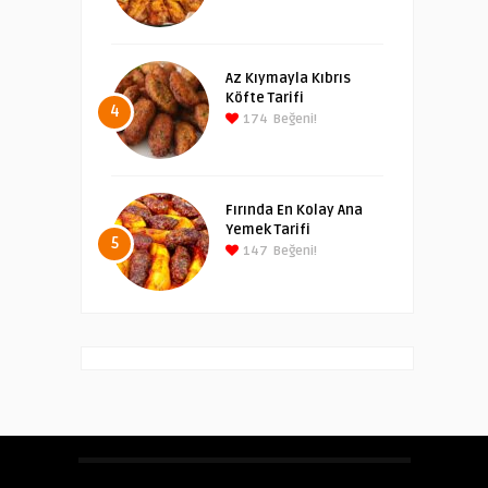
Az Kıymayla Kıbrıs
Köfte Tarifi
4
174
Beğeni!
Fırında En Kolay Ana
Yemek Tarifi
5
147
Beğeni!