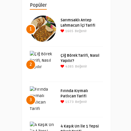
Popüler
Sarımsaklı Antep
Lahmacun İçi Tarifi
1
1605
Beğeni!
Çiğ Börek Tarifi, Nasıl
Yapılır?
2
4385
Beğeni!
Fırında Kıymalı
Patlıcan Tarifi
3
1573
Beğeni!
4 Kaşık Un İle 1 Tepsi