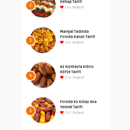
Kebap Tarifi
2
140
Beğeni!
Mangal Tadında
Fırında Kanat Tarifi
3
124
Beğeni!
Az Kıymayla Kıbrıs
Köfte Tarifi
4
174
Beğeni!
Fırında En Kolay Ana
Yemek Tarifi
5
147
Beğeni!