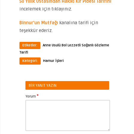
50 Yıllık Ustasından Hakiki Kır Pidesi Tarifini
incelemek için tıklayınız.
Binnur’un Mutfağı
kanalına tarifi için
teşekkür ederiz.
Etiketler:
Anne Usulü Bol Lezzetli Soğanlı Gözleme
Tarifi
Kategori:
Hamur İşleri
BIR YANIT YAZIN
*
Yorum