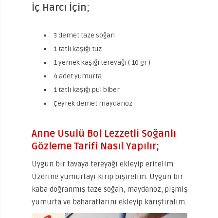
İç Harcı İçin;
3 demet taze soğan
1 tatlı kaşığı tuz
1 yemek kaşığı tereyağı ( 10 gr )
4 adet yumurta
1 tatlı kaşığı pul biber
Çeyrek demet maydanoz
Anne Usulü Bol Lezzetli Soğanlı
Gözleme Tarifi Nasıl Yapılır;
Uygun bir tavaya tereyağı ekleyip eritelim.
Üzerine yumurtayı kırıp pişirelim. Uygun bir
kaba doğranmış taze soğan, maydanoz, pişmiş
yumurta ve baharatlarını ekleyip karıştıralım.