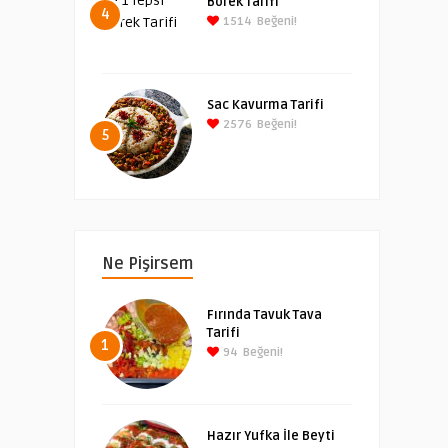
Börek Tarifi
4
1514
Beğeni!
Sac Kavurma Tarifi
2576
Beğeni!
5
Ne Pişirsem
Fırında Tavuk Tava
Tarifi
1
94
Beğeni!
Hazır Yufka İle Beyti