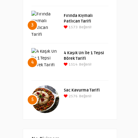
Fırında Kıymalı
Patlıcan Tarifi
3
1573
Beğeni!
4 Kaşık Un İle 1 Tepsi
Börek Tarifi
4
1514
Beğeni!
Sac Kavurma Tarifi
2576
Beğeni!
5