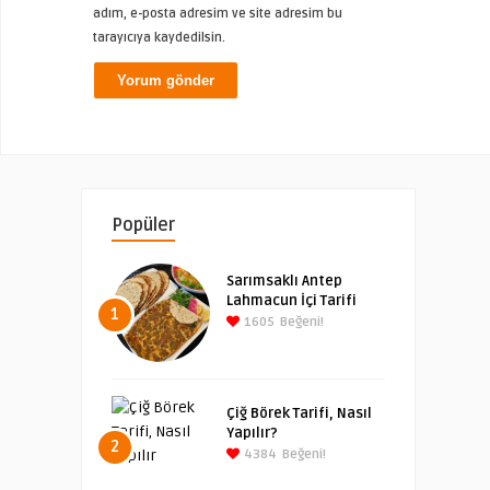
adım, e-posta adresim ve site adresim bu
tarayıcıya kaydedilsin.
Popüler
Sarımsaklı Antep
Lahmacun İçi Tarifi
1
1605
Beğeni!
Çiğ Börek Tarifi, Nasıl
Yapılır?
2
4384
Beğeni!