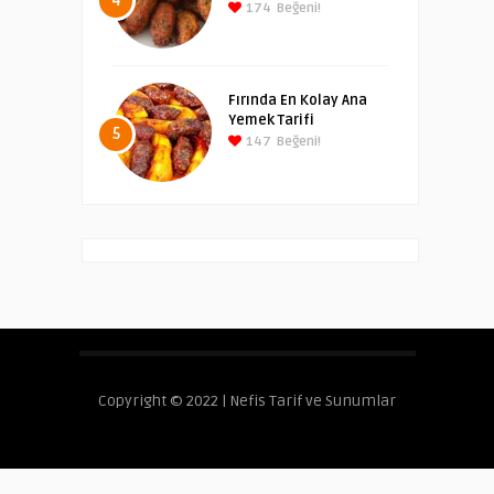
4
174
Beğeni!
Fırında En Kolay Ana
Yemek Tarifi
5
147
Beğeni!
Copyright © 2022 | Nefis Tarif ve Sunumlar