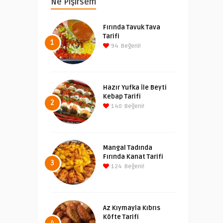
Ne Pişirsem
Fırında Tavuk Tava
Tarifi
1
94
Beğeni!
Hazır Yufka İle Beyti
Kebap Tarifi
2
140
Beğeni!
Mangal Tadında
Fırında Kanat Tarifi
3
124
Beğeni!
Az Kıymayla Kıbrıs
Köfte Tarifi