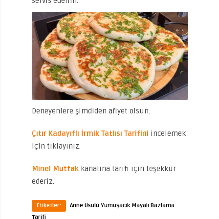
servis edelim.
Deneyenlere şimdiden afiyet olsun.
Çıtır Kadayıflı İrmik T
a
tlısı Tarifini
incelemek
için tıklayınız.
Minel Mutfak
kanalına tarifi için teşekkür
ederiz.
Etiketler:
Anne Usulü Yumuşacık Mayalı Bazlama
Tarifi