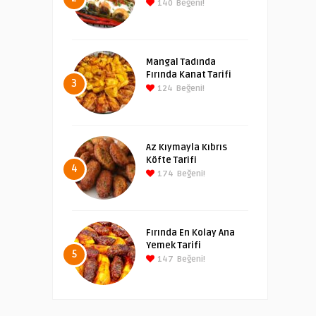
140
Beğeni!
Mangal Tadında
Fırında Kanat Tarifi
3
124
Beğeni!
Az Kıymayla Kıbrıs
Köfte Tarifi
4
174
Beğeni!
Fırında En Kolay Ana
Yemek Tarifi
5
147
Beğeni!