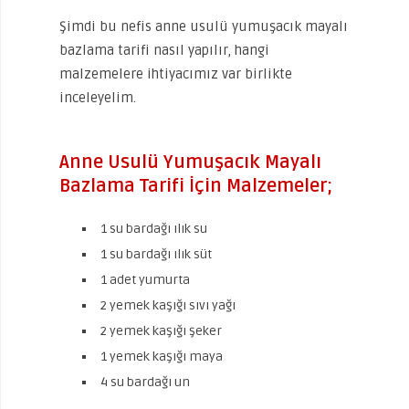
Şimdi bu nefis anne usulü yumuşacık mayalı
bazlama tarifi nasıl yapılır, hangi
malzemelere ihtiyacımız var birlikte
inceleyelim.
Anne Usulü Yumuşacık Mayalı
Bazlama Tarifi İçin Malzemeler;
1 su bardağı ılık su
1 su bardağı ılık süt
1 adet yumurta
2 yemek kaşığı sıvı yağı
2 yemek kaşığı şeker
1 yemek kaşığı maya
4 su bardağı un