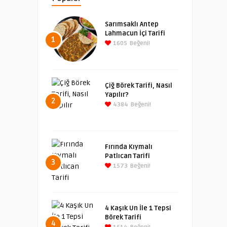
Sarımsaklı Antep
Lahmacun İçi Tarifi
1
1605
Beğeni!
Çiğ Börek Tarifi, Nasıl
Yapılır?
2
4384
Beğeni!
Fırında Kıymalı
Patlıcan Tarifi
3
1573
Beğeni!
4 Kaşık Un İle 1 Tepsi
Börek Tarifi
4