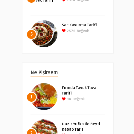
1514
Beğeni!
Sac Kavurma Tarifi
2576
Beğeni!
5
Ne Pişirsem
Fırında Tavuk Tava
Tarifi
1
94
Beğeni!
Hazır Yufka İle Beyti
Kebap Tarifi
2