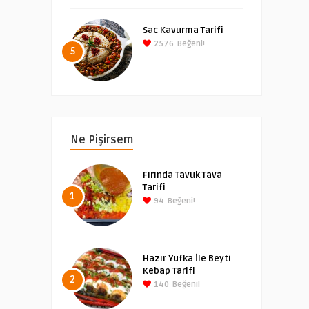
Sac Kavurma Tarifi
2576
Beğeni!
5
Ne Pişirsem
Fırında Tavuk Tava
Tarifi
1
94
Beğeni!
Hazır Yufka İle Beyti
Kebap Tarifi
2
140
Beğeni!