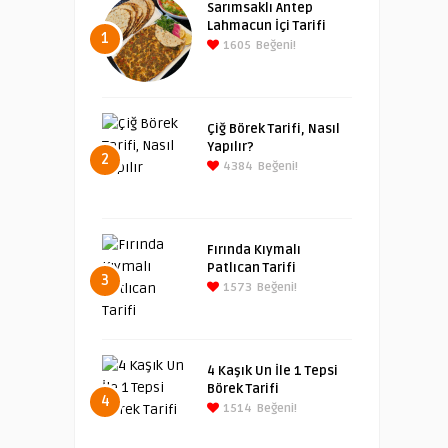
Sarımsaklı Antep
Lahmacun İçi Tarifi
1
1605
Beğeni!
Çiğ Börek Tarifi, Nasıl
Yapılır?
2
4384
Beğeni!
Fırında Kıymalı
Patlıcan Tarifi
3
1573
Beğeni!
4 Kaşık Un İle 1 Tepsi
Börek Tarifi
4
1514
Beğeni!