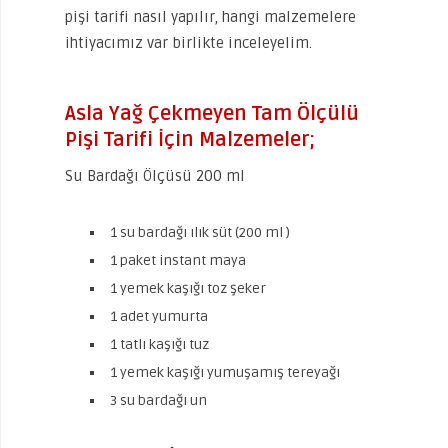
pişi tarifi nasıl yapılır, hangi malzemelere
ihtiyacımız var birlikte inceleyelim.
Asla Yağ Çekmeyen Tam Ölçülü
Pişi Tarifi İçin Malzemeler;
Su Bardağı Ölçüsü 200 ml
1 su bardağı ılık süt (200 ml )
1 paket instant maya
1 yemek kaşığı toz şeker
1 adet yumurta
1 tatlı kaşığı tuz
1 yemek kaşığı yumuşamış tereyağı
3 su bardağı un