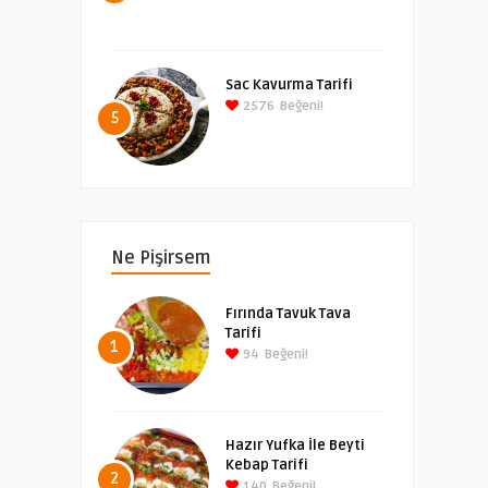
Sac Kavurma Tarifi
2576
Beğeni!
5
Ne Pişirsem
Fırında Tavuk Tava
Tarifi
1
94
Beğeni!
Hazır Yufka İle Beyti
Kebap Tarifi
2
140
Beğeni!