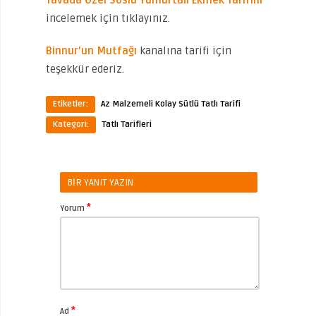
incelemek için tıklayınız.
Binnur’un Mutfağı
kanalına tarifi için
teşekkür ederiz.
Etiketler:
Az Malzemeli Kolay Sütlü Tatlı Tarifi
Kategori:
Tatlı Tarifleri
BIR YANIT YAZIN
*
Yorum
*
Ad