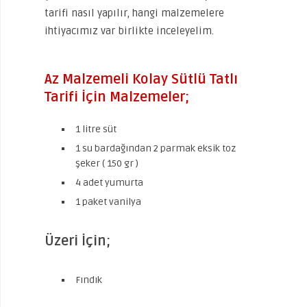
tarifi nasıl yapılır, hangi malzemelere
ihtiyacımız var birlikte inceleyelim.
Az Malzemeli Kolay Sütlü Tatlı
Tarifi İçin Malzemeler;
1 litre süt
1 su bardağından 2 parmak eksik toz
şeker ( 150 gr )
4 adet yumurta
1 paket vanilya
Üzeri İçin;
Fındık