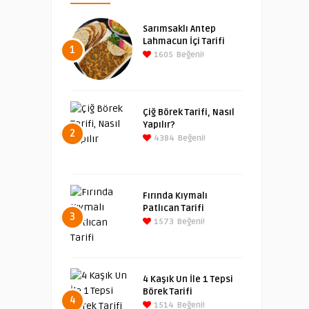
Sarımsaklı Antep
Lahmacun İçi Tarifi
1
1605
Beğeni!
Çiğ Börek Tarifi, Nasıl
Yapılır?
2
4384
Beğeni!
Fırında Kıymalı
Patlıcan Tarifi
3
1573
Beğeni!
4 Kaşık Un İle 1 Tepsi
Börek Tarifi
4
1514
Beğeni!