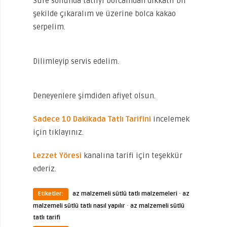
Süre sonunda tatlıyı borcamdan dikkatli bir
şekilde çıkaralım ve üzerine bolca kakao
serpelim.
Dilimleyip servis edelim.
Deneyenlere şimdiden afiyet olsun.
Sadece 10 Dakikada Tatlı Tarifini
incelemek
için tıklayınız.
Lezzet Yöresi
kanalına tarifi için teşekkür
ederiz.
·
Etiketler:
az malzemeli sütlü tatlı malzemeleri
az
·
malzemeli sütlü tatlı nasıl yapılır
az malzemeli sütlü
tatlı tarifi