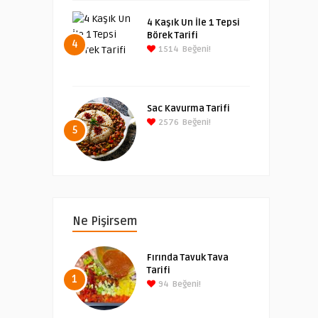
4 Kaşık Un İle 1 Tepsi
Börek Tarifi
4
1514
Beğeni!
Sac Kavurma Tarifi
2576
Beğeni!
5
Ne Pişirsem
Fırında Tavuk Tava
Tarifi
1
94
Beğeni!