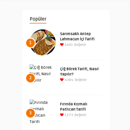
Popüler
Sarımsaklı Antep
Lahmacun İçi Tarifi
1
1605
Beğeni!
Çiğ Börek Tarifi, Nasıl
Yapılır?
2
4384
Beğeni!
Fırında Kıymalı
Patlıcan Tarifi
3
1573
Beğeni!