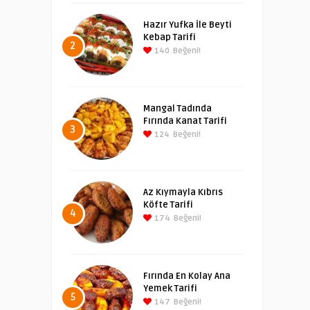
Hazır Yufka İle Beyti
Kebap Tarifi
2
140
Beğeni!
Mangal Tadında
Fırında Kanat Tarifi
3
124
Beğeni!
Az Kıymayla Kıbrıs
Köfte Tarifi
4
174
Beğeni!
Fırında En Kolay Ana
Yemek Tarifi
5
147
Beğeni!