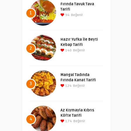
Fırında Tavuk Tava
Tarifi
1
94
Beğeni!
Hazır Yufka İle Beyti
Kebap Tarifi
2
140
Beğeni!
Mangal Tadında
Fırında Kanat Tarifi
3
124
Beğeni!
Az Kıymayla Kıbrıs
Köfte Tarifi
4
174
Beğeni!