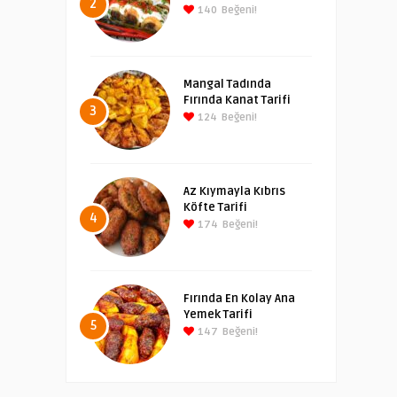
2
140
Beğeni!
Mangal Tadında
Fırında Kanat Tarifi
3
124
Beğeni!
Az Kıymayla Kıbrıs
Köfte Tarifi
4
174
Beğeni!
Fırında En Kolay Ana
Yemek Tarifi
5
147
Beğeni!