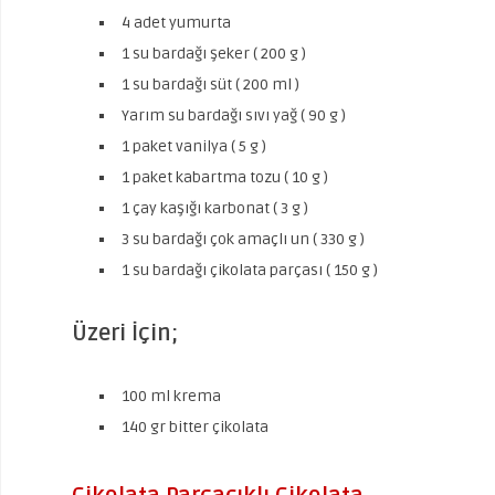
4 adet yumurta
1 su bardağı şeker ( 200 g )
1 su bardağı süt ( 200 ml )
Yarım su bardağı sıvı yağ ( 90 g )
1 paket vanilya ( 5 g )
1 paket kabartma tozu ( 10 g )
1 çay kaşığı karbonat ( 3 g )
3 su bardağı çok amaçlı un ( 330 g )
1 su bardağı çikolata parçası ( 150 g )
Üzeri İçin;
100 ml krema
140 gr bitter çikolata