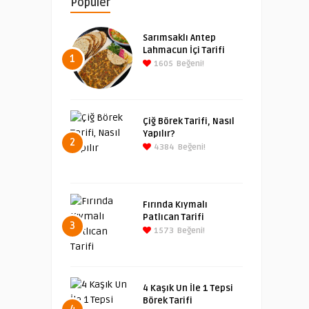
Popüler
Sarımsaklı Antep
Lahmacun İçi Tarifi
1
1605
Beğeni!
Çiğ Börek Tarifi, Nasıl
Yapılır?
2
4384
Beğeni!
Fırında Kıymalı
Patlıcan Tarifi
3
1573
Beğeni!
4 Kaşık Un İle 1 Tepsi
Börek Tarifi