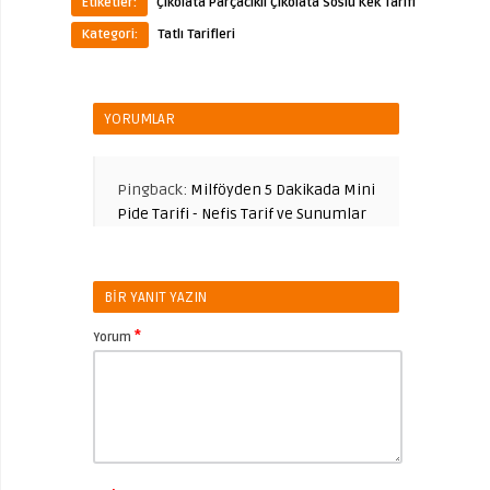
Etiketler:
Çikolata Parçacıklı Çikolata Soslu Kek Tarifi
Kategori:
Tatlı Tarifleri
YORUMLAR
Pingback:
Milföyden 5 Dakikada Mini
Pide Tarifi - Nefis Tarif ve Sunumlar
BIR YANIT YAZIN
*
Yorum