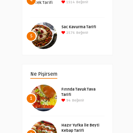
4
1514
Beğeni!
Sac Kavurma Tarifi
2576
Beğeni!
5
Ne Pişirsem
Fırında Tavuk Tava
Tarifi
1
94
Beğeni!
Hazır Yufka İle Beyti
Kebap Tarifi