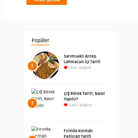
Popüler
Sarımsaklı Antep
Lahmacun İçi Tarifi
1
1605
Beğeni!
Çiğ Börek Tarifi, Nasıl
Yapılır?
2
4384
Beğeni!
Fırında Kıymalı
Patlıcan Tarifi