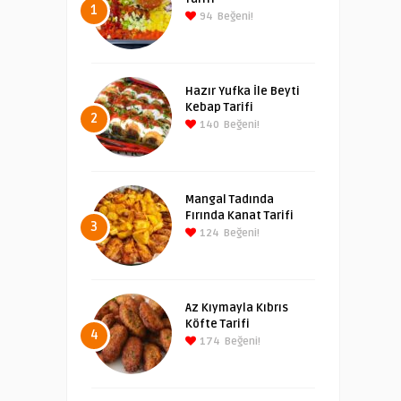
1
94
Beğeni!
Hazır Yufka İle Beyti
Kebap Tarifi
2
140
Beğeni!
Mangal Tadında
Fırında Kanat Tarifi
3
124
Beğeni!
Az Kıymayla Kıbrıs
Köfte Tarifi
4
174
Beğeni!