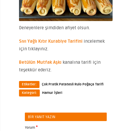
Deneyenlere şimdiden afiyet olsun.
Sıvı Yağlı Kıtır Kurabiye Tarifini
incelemek
için tıklayınız.
Betülün Mutfak Aşkı
kanalına tarifi için
teşekkür ederiz.
Etiketler:
Çok Pratik Patatesli Rulo Poğaça Tarifi
Kategori:
Hamur İşleri
BIR YANIT YAZIN
*
Yorum