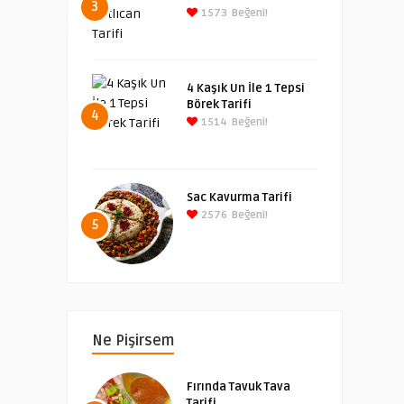
3
1573
Beğeni!
4 Kaşık Un İle 1 Tepsi
Börek Tarifi
4
1514
Beğeni!
Sac Kavurma Tarifi
2576
Beğeni!
5
Ne Pişirsem
Fırında Tavuk Tava
Tarifi