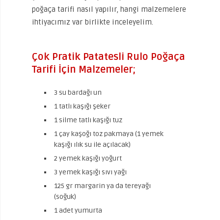
poğaça tarifi nasıl yapılır, hangi malzemelere
ihtiyacımız var birlikte inceleyelim.
Çok Pratik Patatesli Rulo Poğaça
Tarifi İçin Malzemeler;
3 su bardağı un
1 tatlı kaşığı şeker
1 silme tatlı kaşığı tuz
1 çay kaşoğı toz pakmaya (1 yemek
kaşığı ılık su ile açılacak)
2 yemek kaşığı yoğurt
3 yemek kaşığı sıvı yağı
125 gr margarin ya da tereyağı
(soğuk)
1 adet yumurta