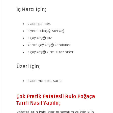
İç Harcı İçin;
2 adet patates
3 yemek kaşığı sıvı yağ
1 çay kaşığı tuz
Yarım çay kaşığı karabiber
1 çay kaşığı kırmızı toz biber
Üzeri İçin;
1 adet yumurta sarısı
Çok Pratik Patatesli Rulo Poğaça
Tarifi Nasıl Yapılır;
Patateslerin kabuklarını soyalım ve küp küp