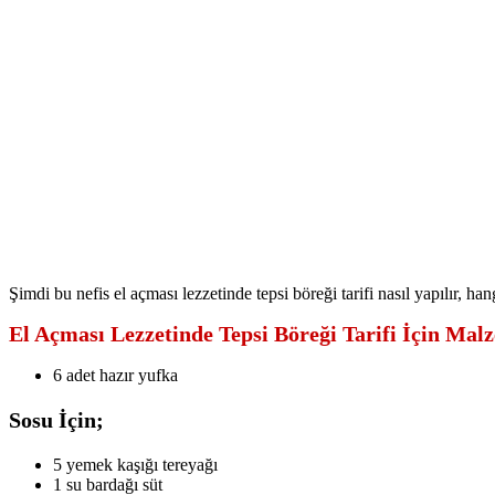
Şimdi bu nefis el açması lezzetinde tepsi böreği tarifi nasıl yapılır, ha
El Açması Lezzetinde Tepsi Böreği Tarifi İçin Mal
6 adet hazır yufka
Sosu İçin;
5 yemek kaşığı tereyağı
1 su bardağı süt