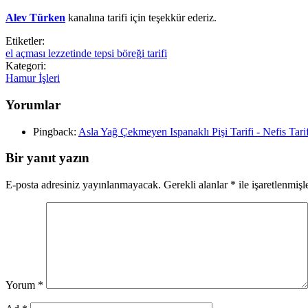
Alev Türken
kanalına tarifi için teşekkür ederiz.
Etiketler:
el açması lezzetinde tepsi böreği tarifi
Kategori:
Hamur İşleri
Yorumlar
Pingback:
Asla Yağ Çekmeyen Ispanaklı Pişi Tarifi - Nefis Tar
Bir yanıt yazın
E-posta adresiniz yayınlanmayacak.
Gerekli alanlar
*
ile işaretlenmişl
Yorum
*