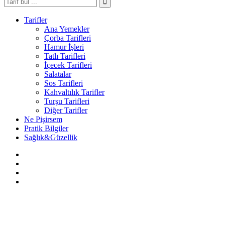
Tarifler
Ana Yemekler
Çorba Tarifleri
Hamur İşleri
Tatlı Tarifleri
İçecek Tarifleri
Salatalar
Sos Tarifleri
Kahvaltılık Tarifler
Turşu Tarifleri
Diğer Tarifler
Ne Pişirsem
Pratik Bilgiler
Sağlık&Güzellik