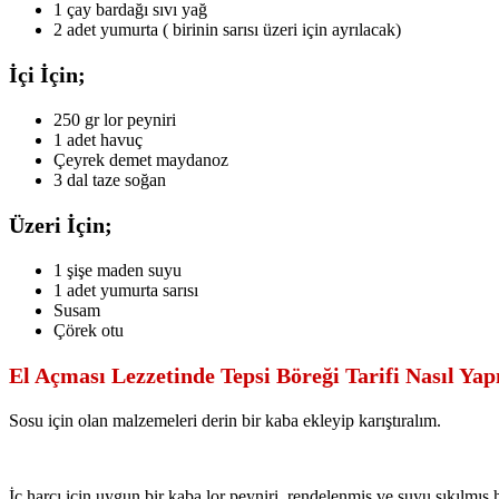
1 çay bardağı sıvı yağ
2 adet yumurta ( birinin sarısı üzeri için ayrılacak)
İçi İçin;
250 gr lor peyniri
1 adet havuç
Çeyrek demet maydanoz
3 dal taze soğan
Üzeri İçin;
1 şişe maden suyu
1 adet yumurta sarısı
Susam
Çörek otu
El Açması Lezzetinde Tepsi Böreği Tarifi Nasıl Yapı
Sosu için olan malzemeleri derin bir kaba ekleyip karıştıralım.
İç harcı için uygun bir kaba lor peyniri, rendelenmiş ve suyu sıkılmış