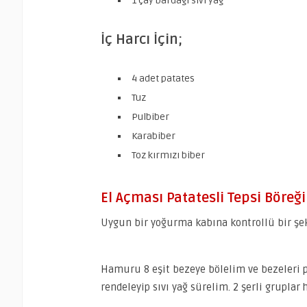
1 çay bardağı sıvı yağ
İç Harcı İçin;
4 adet patates
Tuz
Pulbiber
Karabiber
Toz kırmızı biber
El Açması Patatesli Tepsi Böreği 
Uygun bir yoğurma kabına kontrollü bir şe
Hamuru 8 eşit bezeye bölelim ve bezeleri 
rendeleyip sıvı yağ sürelim. 2 şerli gruplar 