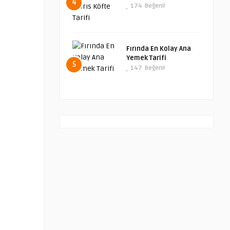
4
174
Beğeni!
Fırında En Kolay Ana
Yemek Tarifi
5
147
Beğeni!