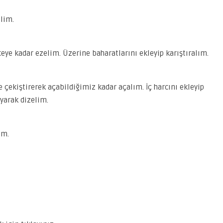
lim.
ye kadar ezelim. Üzerine baharatlarını ekleyip karıştıralım.
 çekiştirerek açabildiğimiz kadar açalım. İç harcını ekleyip
ayarak dizelim.
im.