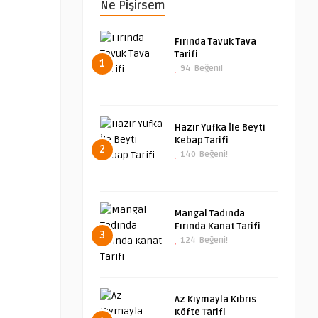
Ne Pişirsem
Fırında Tavuk Tava
Tarifi
1
94
Beğeni!
Hazır Yufka İle Beyti
Kebap Tarifi
2
140
Beğeni!
Mangal Tadında
Fırında Kanat Tarifi
3
124
Beğeni!
Az Kıymayla Kıbrıs
Köfte Tarifi