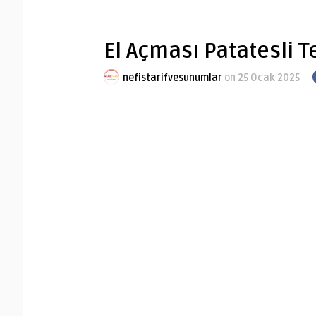
El Açması Patatesli Te
nefistarifvesunumlar
on 25 Ocak 2025