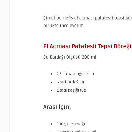
Şimdi bu nefis el açması patatesli tepsi bör
birlikte inceleyelim.
El Açması Patatesli Tepsi Böreği
Su Bardağı Ölçüsü 200 ml
2,5 su bardağı ılık su
6 su bardağı un
1 tatlı kaşığı tuz
Arası İçin;
100 gr tereyağı