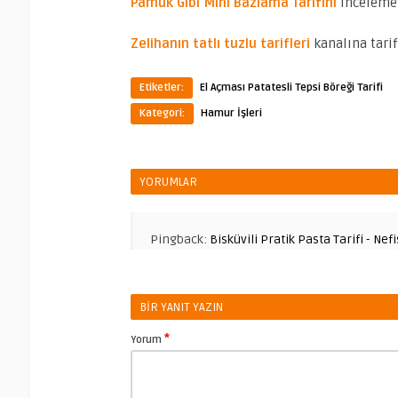
Pamuk Gibi Mini Bazlama Tarifini
incelemek
Zelihanın tatlı tuzlu tarifleri
kanalına tarif
Etiketler:
El Açması Patatesli Tepsi Böreği Tarifi
Kategori:
Hamur İşleri
YORUMLAR
Pingback:
Bisküvili Pratik Pasta Tarifi - Ne
BIR YANIT YAZIN
*
Yorum