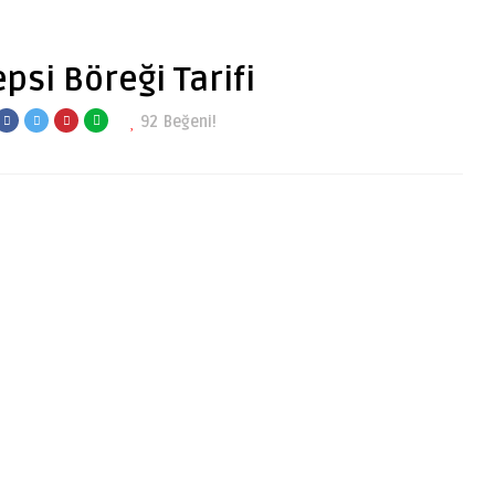
psi Böreği Tarifi
92
Beğeni!