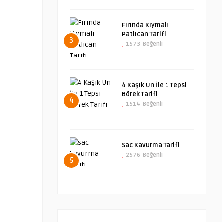
Fırında Kıymalı
Patlıcan Tarifi
3
1573
Beğeni!
4 Kaşık Un İle 1 Tepsi
Börek Tarifi
4
1514
Beğeni!
Sac Kavurma Tarifi
2576
Beğeni!
5