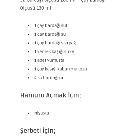
Su bardağı ölçüsü 200 ml – Çay Bardağı
Ölçüsü 130 ml
1 çay bardağı süt
1 çay bardağı su
1 çay bardağı sıvı yağ
1 yemek kaşığı sirke
1 adet yumurta
1 çay kaşığı kabartma tozu
4 su bardağı un
Hamuru Açmak İçin;
Nişasta
Şerbeti İçin;