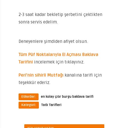
2-3 saat kadar bekletip şerbetini çektikten
sonra servis edelim.
Deneyenlere şimdiden afiyet olsun.
Tüm Püf Noktalarıyla El Açması Baklava
Tarifini
incelemek için tıklayınız.
Peri’nin sihirli Mutfağı
kanalına tarifi için
teşekkür ederiz.
Etiketler:
en kolay çıtır burgu baklava tarifi
Kategori:
Tatlı Tarifleri