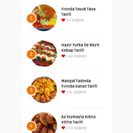
Fırında Tavuk Tava
Tarifi
1
94
Beğeni!
Hazır Yufka İle Beyti
Kebap Tarifi
2
140
Beğeni!
Mangal Tadında
Fırında Kanat Tarifi
3
124
Beğeni!
Az Kıymayla Kıbrıs
Köfte Tarifi
4
174
Beğeni!