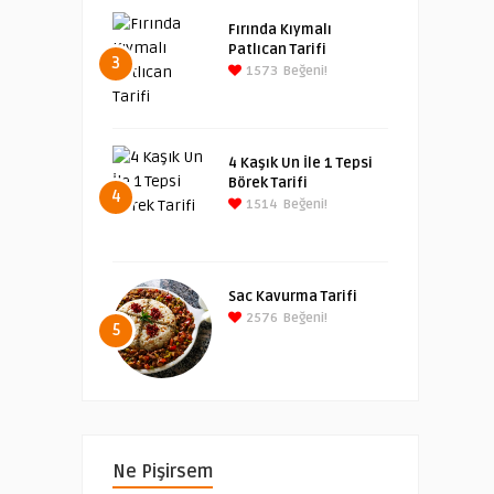
Fırında Kıymalı
Patlıcan Tarifi
3
1573
Beğeni!
4 Kaşık Un İle 1 Tepsi
Börek Tarifi
4
1514
Beğeni!
Sac Kavurma Tarifi
2576
Beğeni!
5
Ne Pişirsem