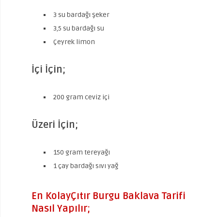
3 su bardağı şeker
3,5 su bardağı su
Çeyrek limon
İçi İçin;
200 gram ceviz içi
Üzeri İçin;
150 gram tereyağı
1 çay bardağı sıvı yağ
En KolayÇıtır Burgu Baklava Tarifi
Nasıl Yapılır;