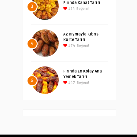
Fırında Kanat Tarifi
3
124
Beğeni!
Az Kıymayla Kıbrıs
Köfte Tarifi
4
174
Beğeni!
Fırında En Kolay Ana
Yemek Tarifi
5
147
Beğeni!