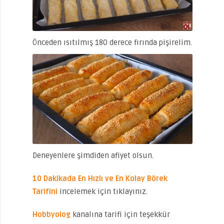
Önceden ısıtılmış 180 derece fırında pişirelim.
Deneyenlere şimdiden afiyet olsun.
10 Dakikada En Hızlı ve En Kolay Börek
Tarifini
incelemek için tıklayınız.
Hobbyolog
kanalına tarifi için teşekkür