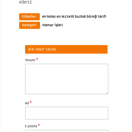
ederiz.
Etiketler:
en kolay en lezzetli buzluk böreği tarifi
Kategori:
Hamur İşleri
BIR YANIT YAZIN
*
Yorum
*
Ad
*
E-posta