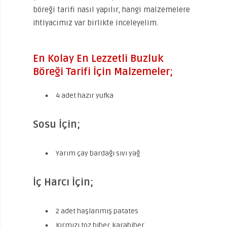
böreği tarifi nasıl yapılır, hangi malzemelere
ihtiyacımız var birlikte inceleyelim.
En Kolay En Lezzetli Buzluk
Böreği Tarifi İçin Malzemeler;
4 adet hazır yufka
Sosu İçin;
Yarım çay bardağı sıvı yağ
İç Harcı İçin;
2 adet haşlanmış patates
Kırmızı toz biber, karabiber