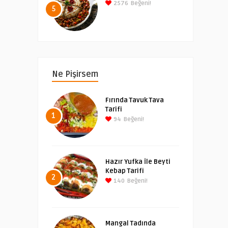
2576
Beğeni!
5
Ne Pişirsem
Fırında Tavuk Tava
Tarifi
1
94
Beğeni!
Hazır Yufka İle Beyti
Kebap Tarifi
2
140
Beğeni!
Mangal Tadında