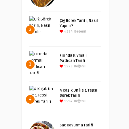
Çiğ Börek Tarifi, Nasıl
Yapılır?
2
4384
Beğeni!
Fırında Kıymalı
Patlıcan Tarifi
3
1573
Beğeni!
4 Kaşık Un İle 1 Tepsi
Börek Tarifi
4
1514
Beğeni!
Sac Kavurma Tarifi