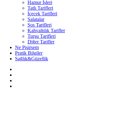
Hamur İşleri
Tatlı Tarifleri
İçecek Tarifleri
Salatalar
Sos Tarifleri
Kahvaltılık Tarifler
Turşu Tarifleri
Diğer Tarifler
Ne Pişirsem
Pratik Bilgiler
Sağlık&Güzellik