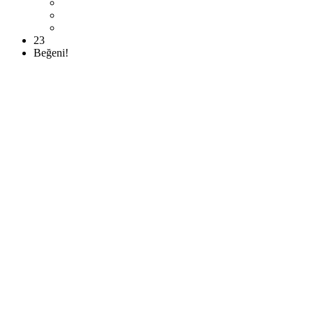
23
Beğeni!