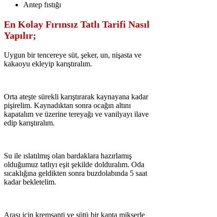
Antep fıstığı
En Kolay Fırınsız Tatlı Tarifi Nasıl
Yapılır;
Uygun bir tencereye süt, şeker, un, nişasta ve
kakaoyu ekleyip karıştıralım.
Orta ateşte sürekli karıştırarak kaynayana kadar
pişirelim. Kaynadıktan sonra ocağın altını
kapatalım ve üzerine tereyağı ve vanilyayı ilave
edip karıştıralım.
Su ile ıslatılmış olan bardaklara hazırlamış
olduğumuz tatlıyı eşit şekilde dolduralım. Oda
sıcaklığına geldikten sonra buzdolabında 5 saat
kadar bekletelim.
Arası için kremşanti ve sütü bir kapta mikserle