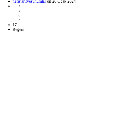
nefistarifvesunumlar
on 26 Ocak 2024
17
Beğeni!