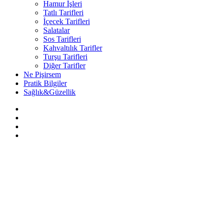
Hamur İşleri
Tatlı Tarifleri
İçecek Tarifleri
Salatalar
Sos Tarifleri
Kahvaltılık Tarifler
Turşu Tarifleri
Diğer Tarifler
Ne Pişirsem
Pratik Bilgiler
Sağlık&Güzellik