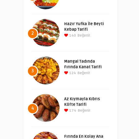
Hazır Yufka İle Beyti
Kebap Tarifi
2
140
Beğeni!
Mangal Tadında
Fırında Kanat Tarifi
3
124
Beğeni!
Az Kıymayla Kıbrıs
Köfte Tarifi
4
174
Beğeni!
Fırında En Kolay Ana