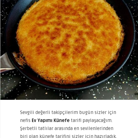
Sevgili değerli takipçilerim bugün sizler için
nefis
Ev Yapımı Künefe
tarifi paylaşacağım.
Şerbetli tatlılar arasında en sevilenlerinden
biri olan künefe tarifini sizler için hazırladık.