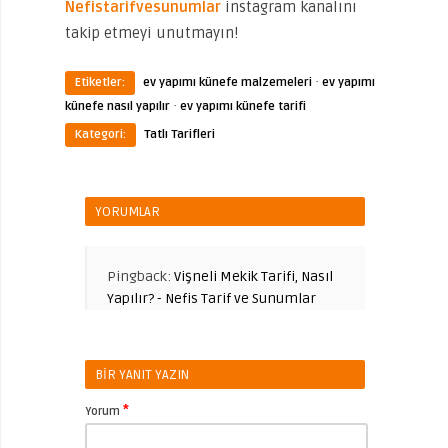
Nefistarifvesunumlar
instagram kanalını
takip etmeyi unutmayın!
·
Etiketler:
ev yapımı künefe malzemeleri
ev yapımı
·
künefe nasıl yapılır
ev yapımı künefe tarifi
Kategori:
Tatlı Tarifleri
YORUMLAR
Pingback:
Vişneli Mekik Tarifi, Nasıl
Yapılır? - Nefis Tarif ve Sunumlar
BIR YANIT YAZIN
*
Yorum