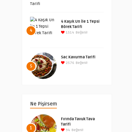
4 Kaşık Un İle 1 Tepsi
Börek Tarifi
4
1514
Beğeni!
Sac Kavurma Tarifi
2576
Beğeni!
5
Ne Pişirsem
Fırında Tavuk Tava
Tarifi
1
94
Beğeni!