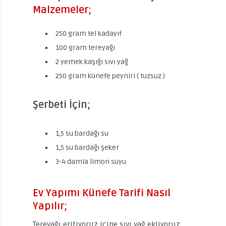
Malzemeler;
250 gram tel kadayıf
100 gram tereyağı
2 yemek kaşığı sıvı yağ
250 gram künefe peyniri ( tuzsuz )
Şerbeti İçin;
1,5 su bardağı su
1,5 su bardağı şeker
3-4 damla limon suyu
Ev Yapımı Künefe Tarifi Nasıl
Yapılır;
Tereyağı eritiyoruz içine sıvı yağ ekliyoruz