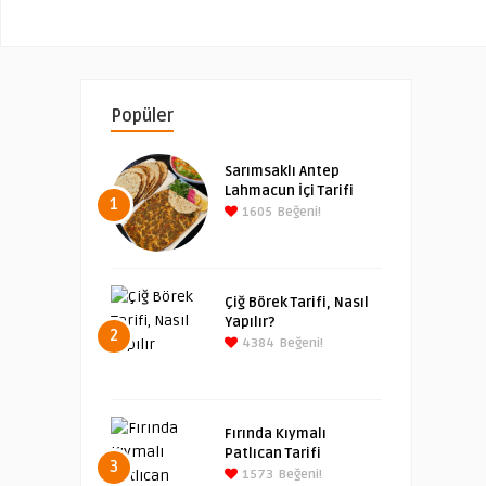
Popüler
Sarımsaklı Antep
Lahmacun İçi Tarifi
1
1605
Beğeni!
Çiğ Börek Tarifi, Nasıl
Yapılır?
2
4384
Beğeni!
Fırında Kıymalı
Patlıcan Tarifi
3
1573
Beğeni!