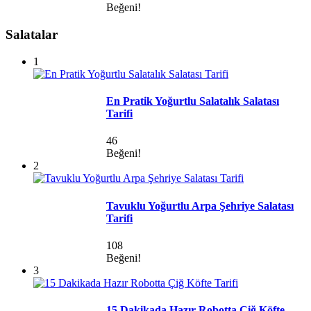
Beğeni!
Salatalar
1
En Pratik Yoğurtlu Salatalık Salatası
Tarifi
46
Beğeni!
2
Tavuklu Yoğurtlu Arpa Şehriye Salatası
Tarifi
108
Beğeni!
3
15 Dakikada Hazır Robotta Çiğ Köfte