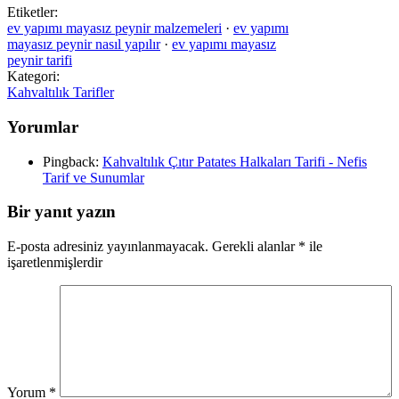
Etiketler:
ev yapımı mayasız peynir malzemeleri
·
ev yapımı
mayasız peynir nasıl yapılır
·
ev yapımı mayasız
peynir tarifi
Kategori:
Kahvaltılık Tarifler
Yorumlar
Pingback:
Kahvaltılık Çıtır Patates Halkaları Tarifi - Nefis
Tarif ve Sunumlar
Bir yanıt yazın
E-posta adresiniz yayınlanmayacak.
Gerekli alanlar
*
ile
işaretlenmişlerdir
Yorum
*