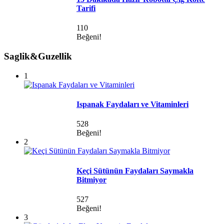
Tarifi
110
Beğeni!
Saglik&Guzellik
1
Ispanak Faydaları ve Vitaminleri
528
Beğeni!
2
Keçi Sütünün Faydaları Saymakla
Bitmiyor
527
Beğeni!
3