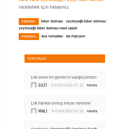
incelemek için tıklayınız.
·
·
Etiketler:
biber dolması
zeytinyağlı biber dolması
zeytinyağlı biber dolması nasıl yapılır
·
Kategori:
Ana Yemekler
Ne Pişirsem
YORUMLAR
Çok severim.günlerin vazgeçilmezi
SUZI
6 Eylül 2022 07:11
Yanıtla
Çok harika olmuş.meze niyetine
MALI
6 Eylül 2022 07:12
Yanıtla