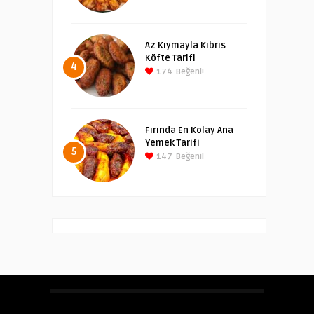
Az Kıymayla Kıbrıs
Köfte Tarifi
4
174
Beğeni!
Fırında En Kolay Ana
Yemek Tarifi
5
147
Beğeni!