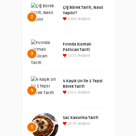
Çiğ Börek Tarifi, Nasıl
Yapılır?
2
4384
Beğeni!
Fırında Kıymalı
Patlıcan Tarifi
3
1573
Beğeni!
4 Kaşık Un İle 1 Tepsi
Börek Tarifi
4
1514
Beğeni!
Sac Kavurma Tarifi
2576
Beğeni!
5