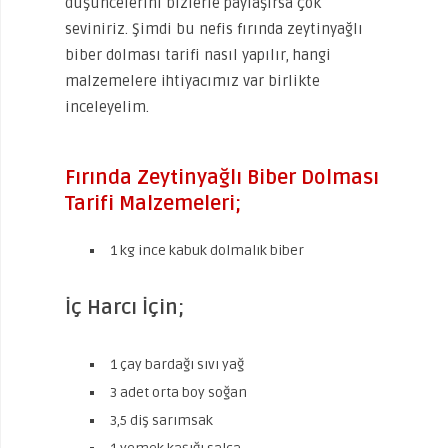
düşüncelerini bizlerle paylaşırsa çok
seviniriz. Şimdi bu nefis fırında zeytinyağlı
biber dolması tarifi nasıl yapılır, hangi
malzemelere ihtiyacımız var birlikte
inceleyelim.
Fırında Zeytinyağlı Biber Dolması
Tarifi Malzemeleri;
1 kg ince kabuk dolmalık biber
İç Harcı İçin;
1 çay bardağı sıvı yağ
3 adet orta boy soğan
3,5 diş sarımsak