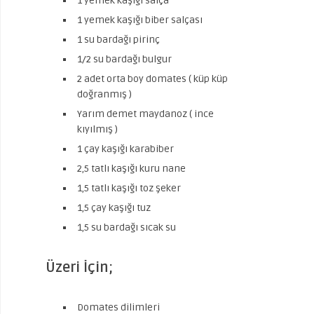
1 yemek kaşığı salça
1 yemek kaşığı biber salçası
1 su bardağı pirinç
1/2 su bardağı bulgur
2 adet orta boy domates ( küp küp
doğranmış )
Yarım demet maydanoz ( ince
kıyılmış )
1 çay kaşığı karabiber
2,5 tatlı kaşığı kuru nane
1,5 tatlı kaşığı toz şeker
1,5 çay kaşığı tuz
1,5 su bardağı sıcak su
Üzeri İçin;
Domates dilimleri