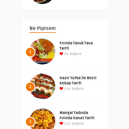
Ne Pişirsem
Fırında Tavuk Tava
Tarifi
1
94
Beğeni!
Hazır Yufka İle Beyti
Kebap Tarifi
2
140
Beğeni!
Mangal Tadında
Fırında Kanat Tarifi
3
124
Beğeni!