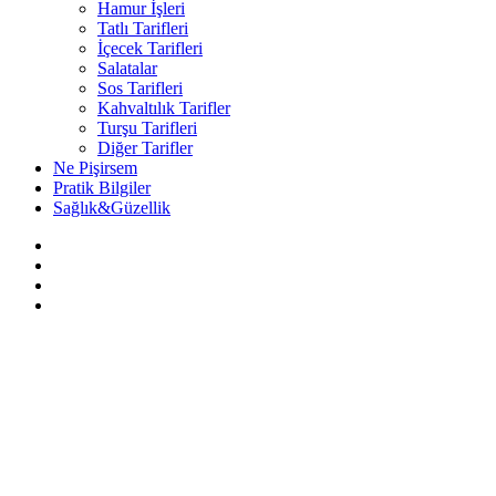
Hamur İşleri
Tatlı Tarifleri
İçecek Tarifleri
Salatalar
Sos Tarifleri
Kahvaltılık Tarifler
Turşu Tarifleri
Diğer Tarifler
Ne Pişirsem
Pratik Bilgiler
Sağlık&Güzellik