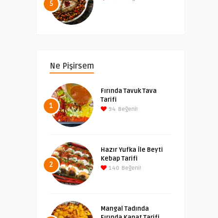
5
Ne Pişirsem
Fırında Tavuk Tava
Tarifi
1
94
Beğeni!
Hazır Yufka İle Beyti
Kebap Tarifi
2
140
Beğeni!
Mangal Tadında
Fırında Kanat Tarifi