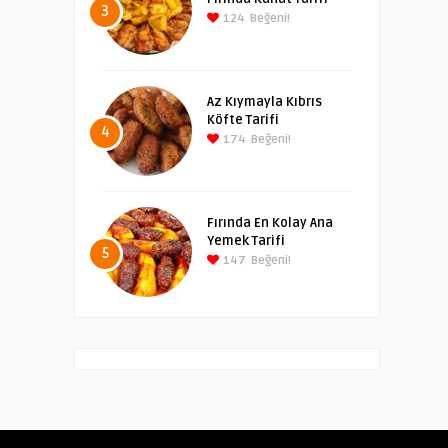
3
124
Beğeni!
Az Kıymayla Kıbrıs
Köfte Tarifi
4
174
Beğeni!
Fırında En Kolay Ana
Yemek Tarifi
5
147
Beğeni!