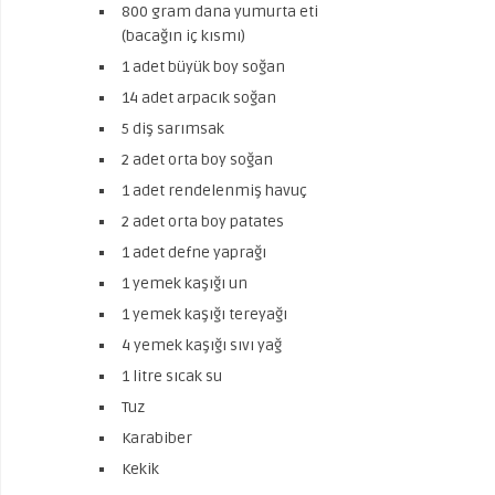
800 gram dana yumurta eti
(bacağın iç kısmı)
1 adet büyük boy soğan
14 adet arpacık soğan
5 diş sarımsak
2 adet orta boy soğan
1 adet rendelenmiş havuç
2 adet orta boy patates
1 adet defne yaprağı
1 yemek kaşığı un
1 yemek kaşığı tereyağı
4 yemek kaşığı sıvı yağ
1 litre sıcak su
Tuz
Karabiber
Kekik