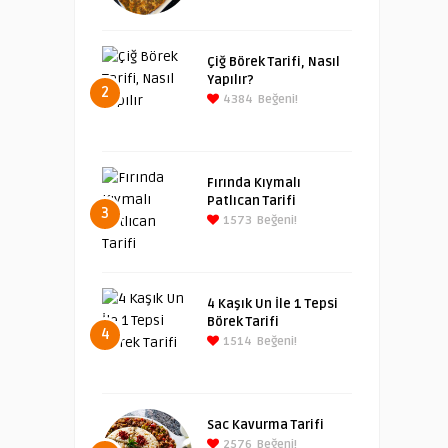
Çiğ Börek Tarifi, Nasıl
Yapılır?
2
4384
Beğeni!
Fırında Kıymalı
Patlıcan Tarifi
3
1573
Beğeni!
4 Kaşık Un İle 1 Tepsi
Börek Tarifi
4
1514
Beğeni!
Sac Kavurma Tarifi
2576
Beğeni!