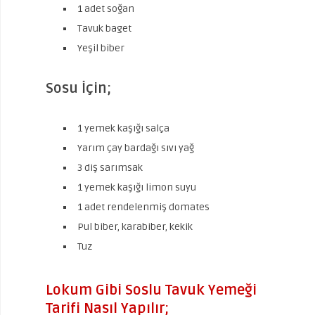
1 adet soğan
Tavuk baget
Yeşil biber
Sosu İçin;
1 yemek kaşığı salça
Yarım çay bardağı sıvı yağ
3 diş sarımsak
1 yemek kaşığı limon suyu
1 adet rendelenmiş domates
Pul biber, karabiber, kekik
Tuz
Lokum Gibi Soslu Tavuk Yemeği
Tarifi Nasıl Yapılır;