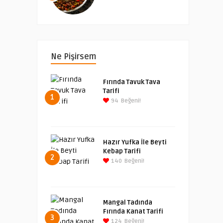
Ne Pişirsem
Fırında Tavuk Tava
Tarifi
1
94
Beğeni!
Hazır Yufka İle Beyti
Kebap Tarifi
2
140
Beğeni!
Mangal Tadında
Fırında Kanat Tarifi
3
124
Beğeni!