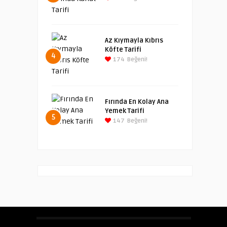
Az Kıymayla Kıbrıs
Köfte Tarifi
4
174
Beğeni!
Fırında En Kolay Ana
Yemek Tarifi
5
147
Beğeni!