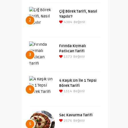
Çiğ Börek Tarifi, Nasıl
Yapılır?
2
4384
Beğeni!
Fırında Kıymalı
Patlıcan Tarifi
3
1573
Beğeni!
4 Kaşık Un İle 1 Tepsi
Börek Tarifi
4
1514
Beğeni!
Sac Kavurma Tarifi
2576
Beğeni!
5