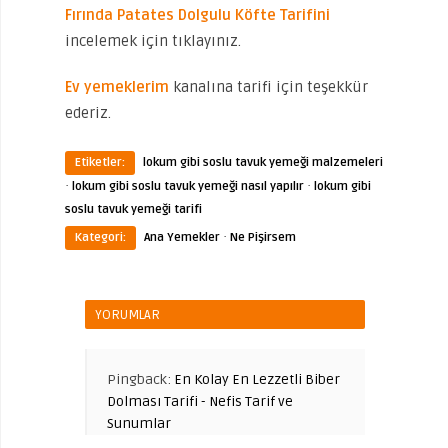
Fırında Patates Dolgulu Köfte Tarifini
incelemek için tıklayınız.
Ev yemeklerim
kanalına tarifi için teşekkür
ederiz.
Etiketler:
lokum gibi soslu tavuk yemeği malzemeleri
·
·
lokum gibi soslu tavuk yemeği nasıl yapılır
lokum gibi
soslu tavuk yemeği tarifi
·
Kategori:
Ana Yemekler
Ne Pişirsem
YORUMLAR
Pingback:
En Kolay En Lezzetli Biber
Dolması Tarifi - Nefis Tarif ve
Sunumlar