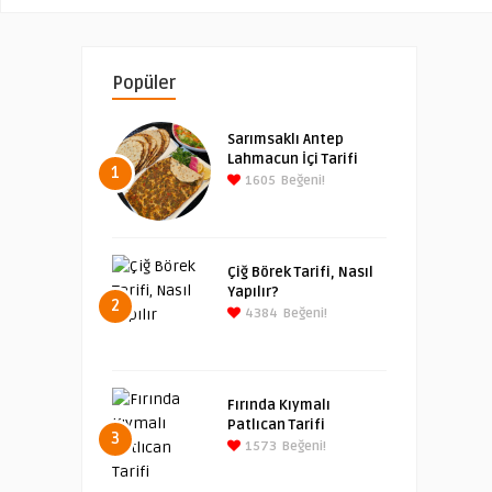
Popüler
Sarımsaklı Antep
Lahmacun İçi Tarifi
1
1605
Beğeni!
Çiğ Börek Tarifi, Nasıl
Yapılır?
2
4384
Beğeni!
Fırında Kıymalı
Patlıcan Tarifi
3
1573
Beğeni!