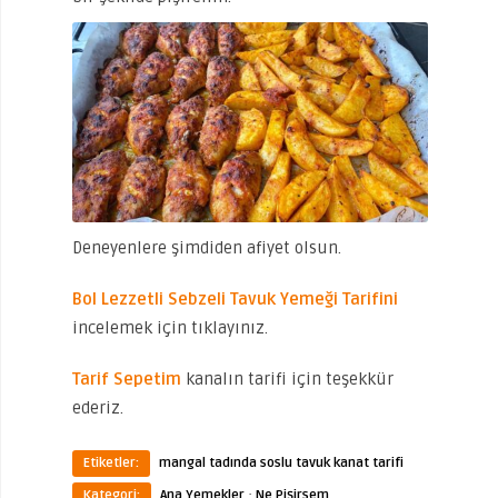
Deneyenlere şimdiden afiyet olsun.
Bol Lezzetli Sebzeli Tavuk Yemeği Tarifini
incelemek için tıklayınız.
Tarif Sepetim
kanalın tarifi için teşekkür
ederiz.
Etiketler:
mangal tadında soslu tavuk kanat tarifi
·
Kategori:
Ana Yemekler
Ne Pişirsem