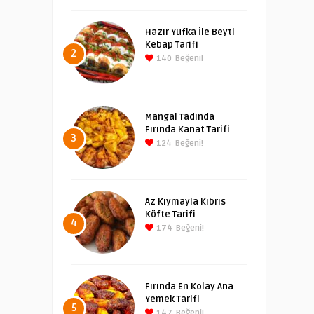
Hazır Yufka İle Beyti
Kebap Tarifi
2
140
Beğeni!
Mangal Tadında
Fırında Kanat Tarifi
3
124
Beğeni!
Az Kıymayla Kıbrıs
Köfte Tarifi
4
174
Beğeni!
Fırında En Kolay Ana
Yemek Tarifi
5
147
Beğeni!