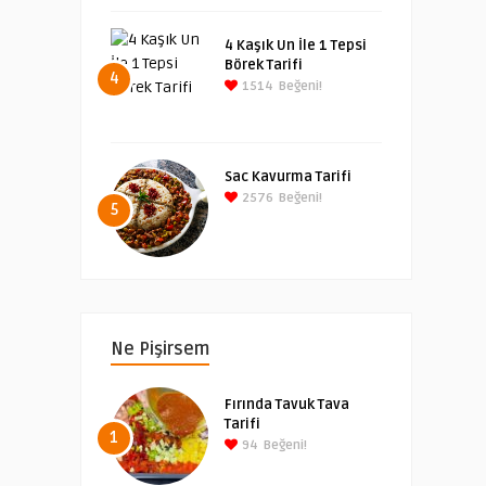
4 Kaşık Un İle 1 Tepsi
Börek Tarifi
4
1514
Beğeni!
Sac Kavurma Tarifi
2576
Beğeni!
5
Ne Pişirsem
Fırında Tavuk Tava
Tarifi
1
94
Beğeni!