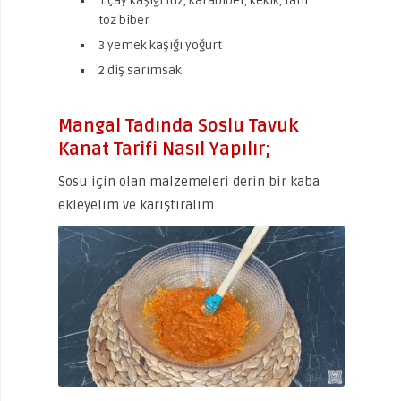
1 çay kaşığı tuz, karabiber, kekik, tatlı
toz biber
3 yemek kaşığı yoğurt
2 diş sarımsak
Mangal Tadında Soslu Tavuk
Kanat Tarifi Nasıl Yapılır;
Sosu için olan malzemeleri derin bir kaba
ekleyelim ve karıştıralım.