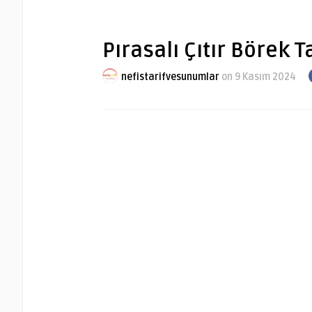
Pırasalı Çıtır Börek Ta
nefistarifvesunumlar
on 9 Kasım 2024