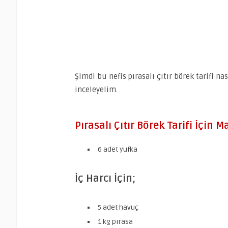
Şimdi bu nefis pırasalı çıtır börek tarifi na
inceleyelim.
Pırasalı Çıtır Börek Tarifi İçin 
6 adet yufka
İç Harcı İçin;
5 adet havuç
1 kg pırasa