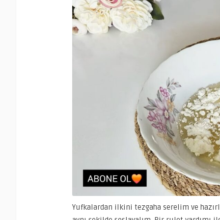
Yufkalardan ilkini tezgaha serelim ve hazı
aynı şekilde soslayalım. Bir rulet yardımı il