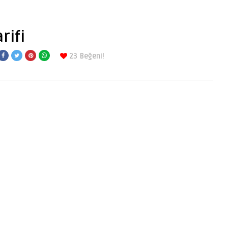
rifi
23
Beğeni!