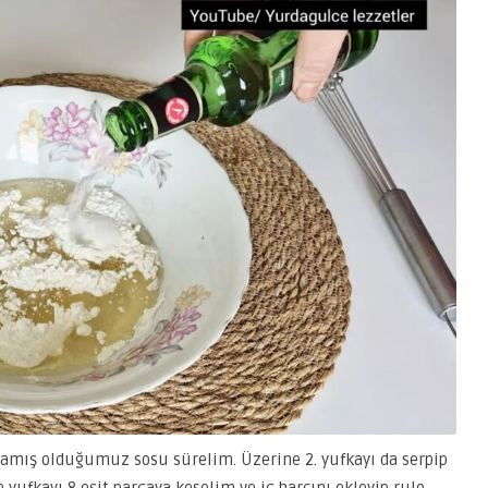
rlamış olduğumuz sosu sürelim. Üzerine 2. yufkayı da serpip
e yufkayı 8 eşit parçaya keselim ve iç harcını ekleyip rulo