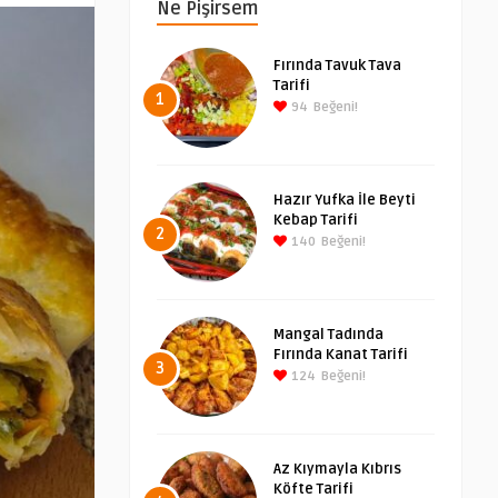
Ne Pişirsem
Fırında Tavuk Tava
Tarifi
1
94
Beğeni!
Hazır Yufka İle Beyti
Kebap Tarifi
2
140
Beğeni!
Mangal Tadında
Fırında Kanat Tarifi
3
124
Beğeni!
Az Kıymayla Kıbrıs
Köfte Tarifi