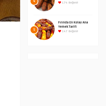
4
174
Beğeni!
Fırında En Kolay Ana
Yemek Tarifi
5
147
Beğeni!