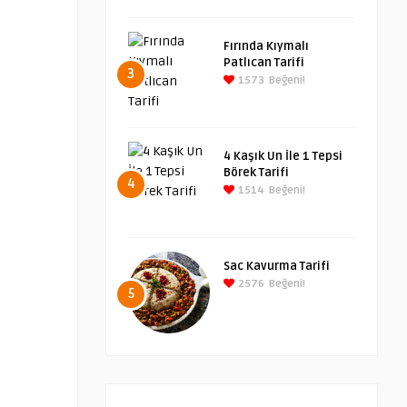
Fırında Kıymalı
Patlıcan Tarifi
3
1573
Beğeni!
4 Kaşık Un İle 1 Tepsi
Börek Tarifi
4
1514
Beğeni!
Sac Kavurma Tarifi
2576
Beğeni!
5