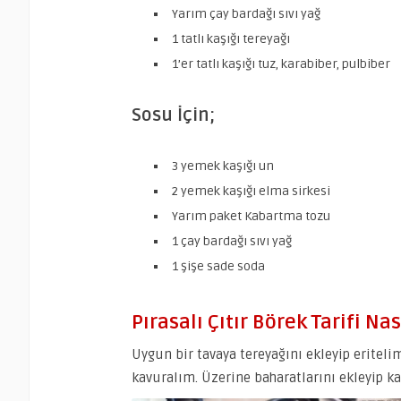
Yarım çay bardağı sıvı yağ
1 tatlı kaşığı tereyağı
1’er tatlı kaşığı tuz, karabiber, pulbiber
Sosu İçin;
3 yemek kaşığı un
2 yemek kaşığı elma sirkesi
Yarım paket Kabartma tozu
1 çay bardağı sıvı yağ
1 şişe sade soda
Pırasalı Çıtır Börek Tarifi Nası
Uygun bir tavaya tereyağını ekleyip eritel
kavuralım. Üzerine baharatlarını ekleyip ka