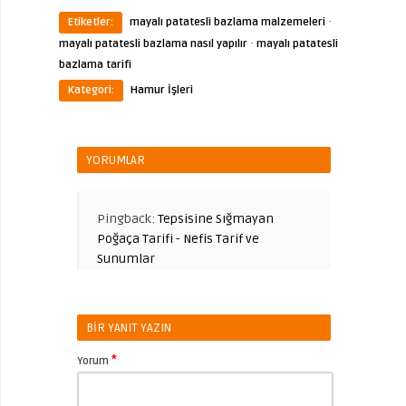
·
Etiketler:
mayalı patatesli bazlama malzemeleri
·
mayalı patatesli bazlama nasıl yapılır
mayalı patatesli
bazlama tarifi
Kategori:
Hamur İşleri
YORUMLAR
Pingback:
Tepsisine Sığmayan
Poğaça Tarifi - Nefis Tarif ve
Sunumlar
BIR YANIT YAZIN
*
Yorum