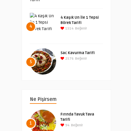
4 Kaşık Un İle 1 Tepsi
Börek Tarifi
4
1514
Beğeni!
Sac Kavurma Tarifi
2576
Beğeni!
5
Ne Pişirsem
Fırında Tavuk Tava
Tarifi
1
94
Beğeni!