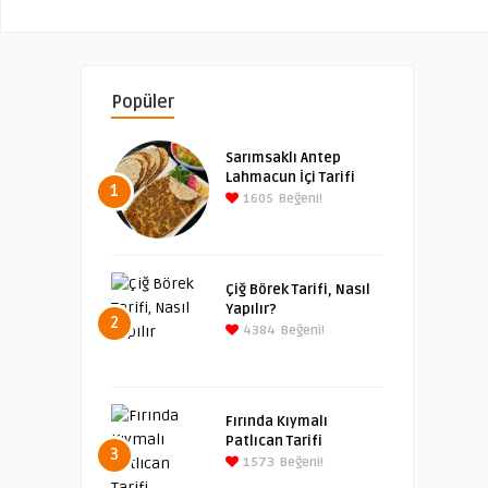
Popüler
Sarımsaklı Antep
Lahmacun İçi Tarifi
1
1605
Beğeni!
Çiğ Börek Tarifi, Nasıl
Yapılır?
2
4384
Beğeni!
Fırında Kıymalı
Patlıcan Tarifi
3
1573
Beğeni!