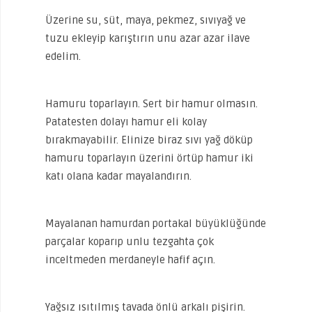
Üzerine su, süt, maya, pekmez, sıvıyağ ve
tuzu ekleyip karıştırın unu azar azar ilave
edelim.
Hamuru toparlayın. Sert bir hamur olmasın.
Patatesten dolayı hamur eli kolay
bırakmayabilir. Elinize biraz sıvı yağ döküp
hamuru toparlayın üzerini örtüp hamur iki
katı olana kadar mayalandırın.
Mayalanan hamurdan portakal büyüklüğünde
parçalar koparıp unlu tezgahta çok
inceltmeden merdaneyle hafif açın.
Yağsız ısıtılmış tavada önlü arkalı pişirin.