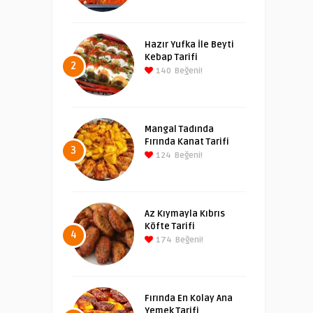
Hazır Yufka İle Beyti
Kebap Tarifi
2
140
Beğeni!
Mangal Tadında
Fırında Kanat Tarifi
3
124
Beğeni!
Az Kıymayla Kıbrıs
Köfte Tarifi
4
174
Beğeni!
Fırında En Kolay Ana
Yemek Tarifi