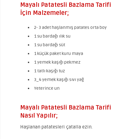
Mayalı Patatesli Bazlama Tarifi
İçin Malzemeler;
2- 3 adet haşlanmış patates orta boy
1 su bardağı ılık su
1 su bardağı süt
1 küçük paket kuru maya
1 yemek kaşığı pekmez
1 tatlı kaşığı tuz
3_4 yemek kaşığı sıvı yağ
Yeterince un
Mayalı Patatesli Bazlama Tarifi
Nasıl Yapılır;
Haşlanan patatesleri çatalla ezin.