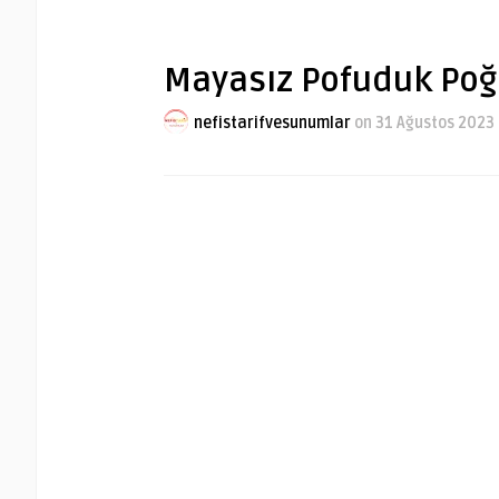
Mayasız Pofuduk Poğa
nefistarifvesunumlar
on 31 Ağustos 2023