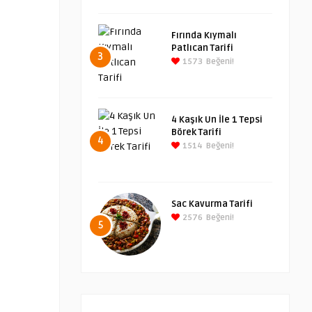
Fırında Kıymalı
Patlıcan Tarifi
3
1573
Beğeni!
4 Kaşık Un İle 1 Tepsi
Börek Tarifi
4
1514
Beğeni!
Sac Kavurma Tarifi
2576
Beğeni!
5