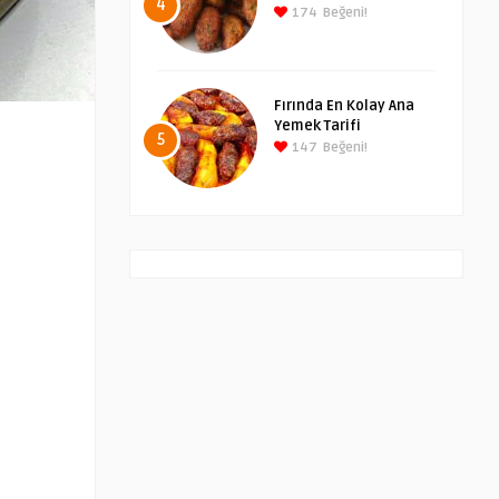
4
174
Beğeni!
Fırında En Kolay Ana
Yemek Tarifi
5
147
Beğeni!