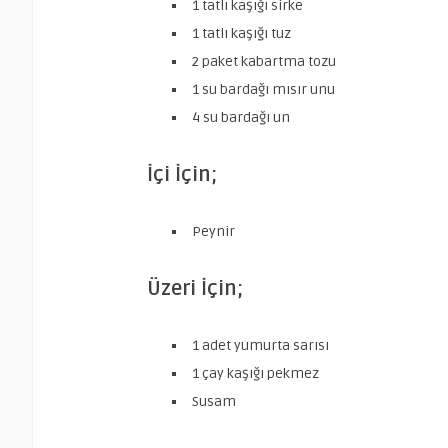
1 tatlı kaşığı sirke
1 tatlı kaşığı tuz
2 paket kabartma tozu
1 su bardağı mısır unu
4 su bardağı un
İçi İçin;
Peynir
Üzeri İçin;
1 adet yumurta sarısı
1 çay kaşığı pekmez
Susam