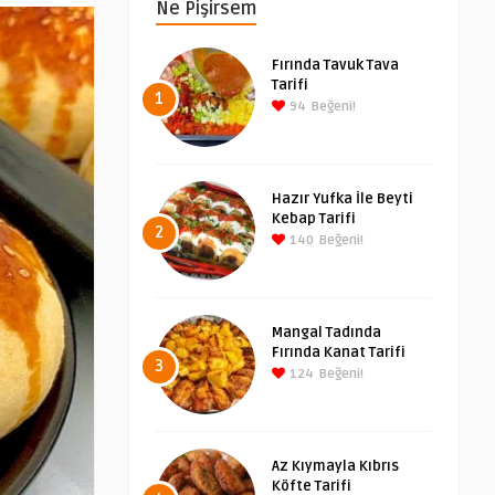
Ne Pişirsem
Fırında Tavuk Tava
Tarifi
1
94
Beğeni!
Hazır Yufka İle Beyti
Kebap Tarifi
2
140
Beğeni!
Mangal Tadında
Fırında Kanat Tarifi
3
124
Beğeni!
Az Kıymayla Kıbrıs
Köfte Tarifi