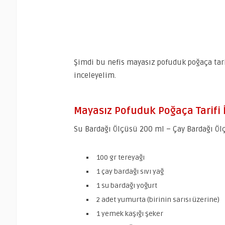
Şimdi bu nefis mayasız pofuduk poğaça tarif
inceleyelim.
Mayasız Pofuduk Poğaça Tarifi 
Su Bardağı Ölçüsü 200 ml – Çay Bardağı Ö
100 gr tereyağı
1 çay bardağı sıvı yağ
1 su bardağı yoğurt
2 adet yumurta (birinin sarısı üzerine)
1 yemek kaşığı şeker