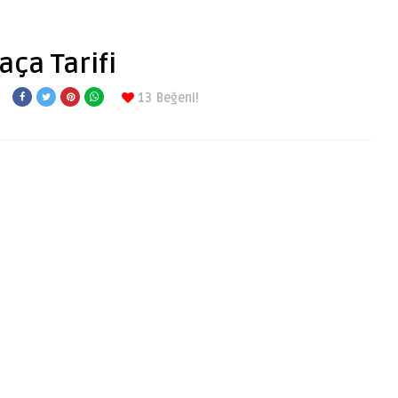
ça Tarifi
13
Beğeni!