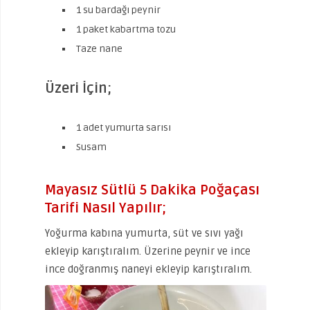
1 su bardağı peynir
1 paket kabartma tozu
Taze nane
Üzeri İçin;
1 adet yumurta sarısı
Susam
Mayasız Sütlü 5 Dakika Poğaçası
Tarifi Nasıl Yapılır;
Yoğurma kabına yumurta, süt ve sıvı yağı
ekleyip karıştıralım. Üzerine peynir ve ince
ince doğranmış naneyi ekleyip karıştıralım.