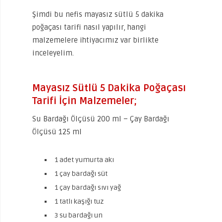
Şimdi bu nefis mayasız sütlü 5 dakika
poğaçası tarifi nasıl yapılır, hangi
malzemelere ihtiyacımız var birlikte
inceleyelim.
Mayasız Sütlü 5 Dakika Poğaçası
Tarifi İçin Malzemeler;
Su Bardağı Ölçüsü 200 ml – Çay Bardağı
Ölçüsü 125 ml
1 adet yumurta akı
1 çay bardağı süt
1 çay bardağı sıvı yağ
1 tatlı kaşığı tuz
3 su bardağı un