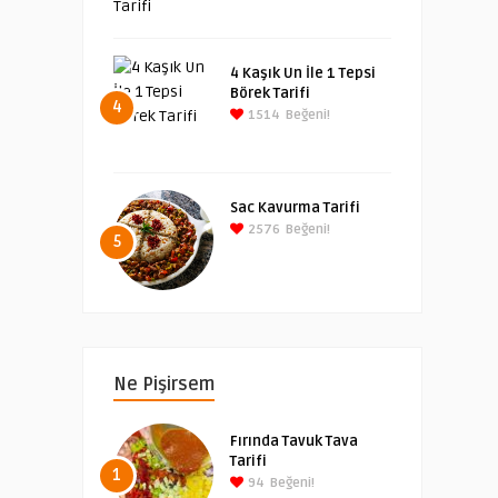
4 Kaşık Un İle 1 Tepsi
Börek Tarifi
4
1514
Beğeni!
Sac Kavurma Tarifi
2576
Beğeni!
5
Ne Pişirsem
Fırında Tavuk Tava
Tarifi
1
94
Beğeni!