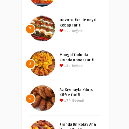
Hazır Yufka İle Beyti
Kebap Tarifi
2
140
Beğeni!
Mangal Tadında
Fırında Kanat Tarifi
3
124
Beğeni!
Az Kıymayla Kıbrıs
Köfte Tarifi
4
174
Beğeni!
Fırında En Kolay Ana