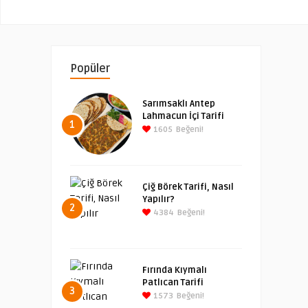
Popüler
Sarımsaklı Antep
Lahmacun İçi Tarifi
1
1605
Beğeni!
Çiğ Börek Tarifi, Nasıl
Yapılır?
2
4384
Beğeni!
Fırında Kıymalı
Patlıcan Tarifi
3
1573
Beğeni!