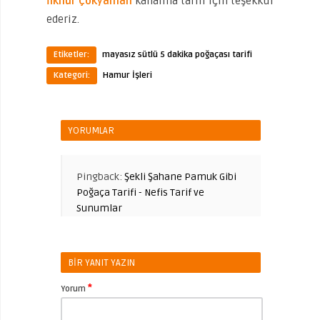
İlknur Çokyaman
kanalına tarifi için teşekkür
ederiz.
Etiketler:
mayasız sütlü 5 dakika poğaçası tarifi
Kategori:
Hamur İşleri
YORUMLAR
Pingback:
Şekli Şahane Pamuk Gibi
Poğaça Tarifi - Nefis Tarif ve
Sunumlar
BIR YANIT YAZIN
*
Yorum