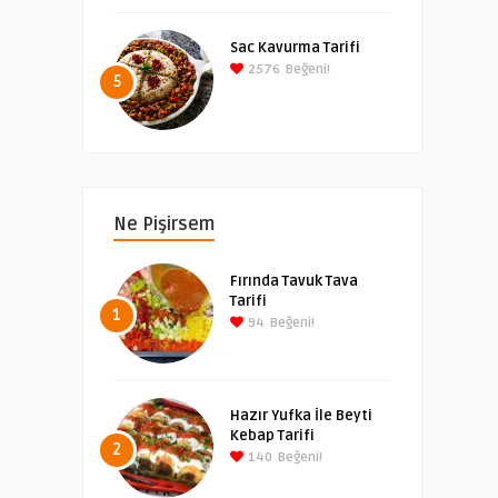
Sac Kavurma Tarifi
2576
Beğeni!
5
Ne Pişirsem
Fırında Tavuk Tava
Tarifi
1
94
Beğeni!
Hazır Yufka İle Beyti
Kebap Tarifi
2
140
Beğeni!