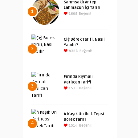
Sarımsaklı Antep
Lahmacun İçi Tarifi
1
1605
Beğeni!
Çiğ Börek Tarifi, Nasıl
Yapılır?
2
4384
Beğeni!
Fırında Kıymalı
Patlıcan Tarifi
3
1573
Beğeni!
4 Kaşık Un İle 1 Tepsi
Börek Tarifi
4
1514
Beğeni!