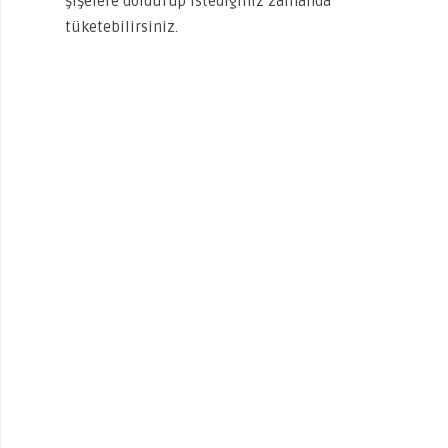
şişelere doldurup istediğiniz zamanda
tüketebilirsiniz.