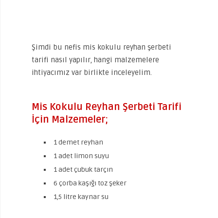
Şimdi bu nefis mis kokulu reyhan şerbeti
tarifi nasıl yapılır, hangi malzemelere
ihtiyacımız var birlikte inceleyelim.
Mis Kokulu Reyhan Şerbeti Tarifi
İçin Malzemeler;
1 demet reyhan
1 adet limon suyu
1 adet çubuk tarçın
6 çorba kaşığı toz şeker
1,5 litre kaynar su