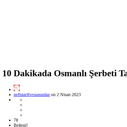
10 Dakikada Osmanlı Şerbeti Ta
nefistarifvesunumlar
on 2 Nisan 2023
78
Beğeni!