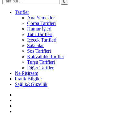
Tarifler
Ana Yemekler
Çorba Tarifleri
Hamur İşleri
Tatlı Tarifleri
İçecek Tarifleri
Salatalar
Sos Tarifleri
Kahvaltılık Tarifler
Turşu Tarifleri
Diğer Tarifler
Ne Pişirsem
Pratik Bilgiler
Sağlık&Güzellik