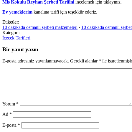
Mis Kokulu Reyhan Şerbeti Tarifini
incelemek için tıklayınız.
Ev yemeklerim
kanalına tarifi için teşekkür ederiz.
Etiketler:
10 dakikada osmanlı şerbeti malzemeleri
·
10 dakikada osmanlı şerbeti
Kategori:
İçecek Tarifleri
Bir yanıt yazın
E-posta adresiniz yayınlanmayacak.
Gerekli alanlar
*
ile işaretlenmişl
Yorum
*
Ad
*
E-posta
*