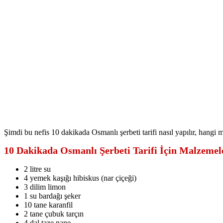
Şimdi bu nefis 10 dakikada Osmanlı şerbeti tarifi nasıl yapılır, hangi 
10 Dakikada Osmanlı Şerbeti Tarifi İçin Malzemel
2 litre su
4 yemek kaşığı hibiskus (nar çiçeği)
3 dilim limon
1 su bardağı şeker
10 tane karanfil
2 tane çubuk tarçın
4 dal taze nane