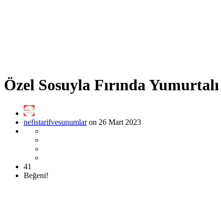
Özel Sosuyla Fırında Yumurtalı
nefistarifvesunumlar
on 26 Mart 2023
41
Beğeni!