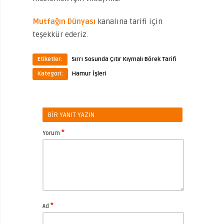
Mutfağın Dünyası
kanalına tarifi için
teşekkür ederiz.
Etiketler:
Sırrı Sosunda Çıtır Kıymalı Börek Tarifi
Kategori:
Hamur İşleri
BIR YANIT YAZIN
*
Yorum
*
Ad