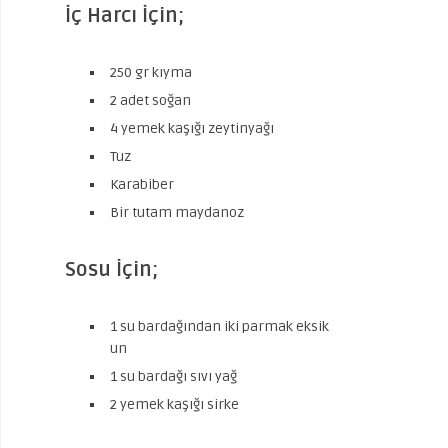
İç Harcı İçin;
250 gr kıyma
2 adet soğan
4 yemek kaşığı zeytinyağı
Tuz
Karabiber
Bir tutam maydanoz
Sosu İçin;
1 su bardağından iki parmak eksik
un
1 su bardağı sıvı yağ
2 yemek kaşığı sirke