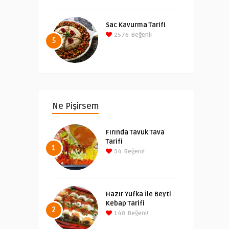
Sac Kavurma Tarifi
2576
Beğeni!
5
Ne Pişirsem
Fırında Tavuk Tava
Tarifi
1
94
Beğeni!
Hazır Yufka İle Beyti
Kebap Tarifi
2
140
Beğeni!