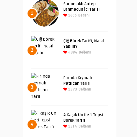
Sarımsaklı Antep
Lahmacun İçi Tarifi
1
1605
Beğeni!
Çiğ Börek Tarifi, Nasıl
Yapılır?
2
4384
Beğeni!
Fırında Kıymalı
Patlıcan Tarifi
3
1573
Beğeni!
4 Kaşık Un İle 1 Tepsi
Börek Tarifi
4
1514
Beğeni!