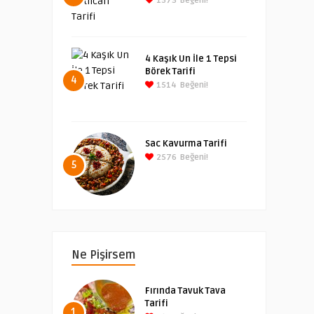
1573
Beğeni!
4 Kaşık Un İle 1 Tepsi
Börek Tarifi
4
1514
Beğeni!
Sac Kavurma Tarifi
2576
Beğeni!
5
Ne Pişirsem
Fırında Tavuk Tava
Tarifi
1