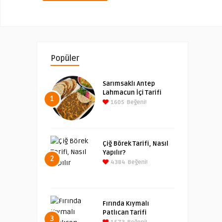
Popüler
Sarımsaklı Antep
Lahmacun İçi Tarifi
1
1605
Beğeni!
Çiğ Börek Tarifi, Nasıl
Yapılır?
2
4384
Beğeni!
Fırında Kıymalı
Patlıcan Tarifi
3