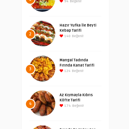
94
Beğeni!
Hazır Yufka İle Beyti
Kebap Tarifi
2
140
Beğeni!
Mangal Tadında
Fırında Kanat Tarifi
3
124
Beğeni!
Az Kıymayla Kıbrıs
Köfte Tarifi
4
174
Beğeni!