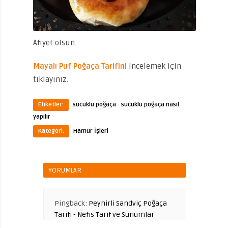
Afiyet olsun.
Mayalı Puf Poğaça Tarifini
incelemek için
tıklayınız.
·
Etiketler:
sucuklu poğaça
sucuklu poğaça nasıl
yapılır
Kategori:
Hamur İşleri
YORUMLAR
Pingback:
Peynirli Sandviç Poğaça
Tarifi - Nefis Tarif ve Sunumlar