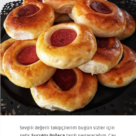
Sevgili değerli takipçilerim bugün sizler için
nefis
Sucuklu Poğaça
tarifi paylaşacağım. Çay