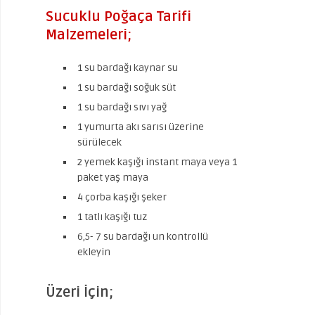
Sucuklu Poğaça Tarifi
Malzemeleri;
1 su bardağı kaynar su
1 su bardağı soğuk süt
1 su bardağı sıvı yağ
1 yumurta akı sarısı üzerine
sürülecek
2 yemek kaşığı instant maya veya 1
paket yaş maya
4 çorba kaşığı şeker
1 tatlı kaşığı tuz
6,5- 7 su bardağı un kontrollü
ekleyin
Üzeri İçin;