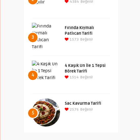
4384
Beğeni!
Fırında Kıymalı
Patlıcan Tarifi
3
1573
Beğeni!
4 Kaşık Un İle 1 Tepsi
Börek Tarifi
4
1514
Beğeni!
Sac Kavurma Tarifi
2576
Beğeni!
5