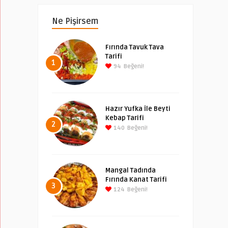
Ne Pişirsem
Fırında Tavuk Tava
Tarifi
1
94
Beğeni!
Hazır Yufka İle Beyti
Kebap Tarifi
2
140
Beğeni!
Mangal Tadında
Fırında Kanat Tarifi
3
124
Beğeni!