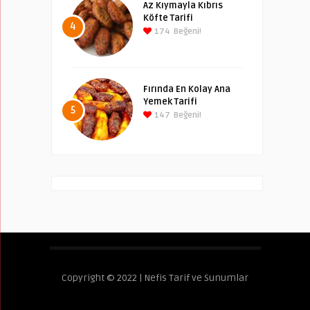
Az Kıymayla Kıbrıs
Köfte Tarifi
4
174
Beğeni!
Fırında En Kolay Ana
Yemek Tarifi
5
147
Beğeni!
Copyright © 2022 | Nefis Tarif ve Sunumlar