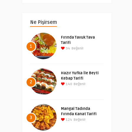
Ne Pişirsem
Fırında Tavuk Tava
Tarifi
1
94
Beğeni!
Hazır Yufka İle Beyti
Kebap Tarifi
2
140
Beğeni!
Mangal Tadında
Fırında Kanat Tarifi
3
124
Beğeni!