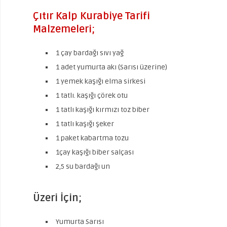
Çıtır Kalp Kurabiye Tarifi
Malzemeleri;
1 çay bardağı sıvı yağ
1 adet yumurta akı (Sarısı üzerine)
1 yemek kaşığı elma sirkesi
1 tatlı. kaşığı çörek otu
1 tatlı kaşığı kırmızı toz biber
1 tatlı kaşığı şeker
1 paket kabartma tozu
1çay kaşığı biber salçası
2,5 su bardağı un
Üzeri İçin;
Yumurta Sarısı