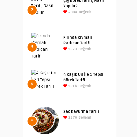
Çiğ Börek Tarifi, Nasıl
Yapılır?
2
4384
Beğeni!
Fırında Kıymalı
Patlıcan Tarifi
3
1573
Beğeni!
4 Kaşık Un İle 1 Tepsi
Börek Tarifi
4
1514
Beğeni!
Sac Kavurma Tarifi
2576
Beğeni!
5