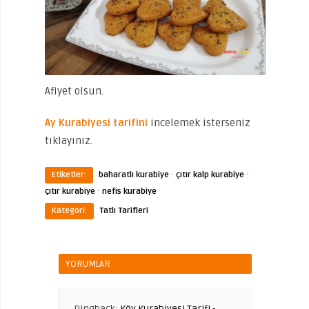
Afiyet olsun.
Ay Kurabiyesi tarifini
incelemek isterseniz
tıklayınız.
·
·
Etiketler:
baharatlı kurabiye
çıtır kalp kurabiye
·
çıtır kurabiye
nefis kurabiye
Kategori:
Tatlı Tarifleri
YORUMLAR
Pingback:
Köy Kurabiyesi Tarifi -