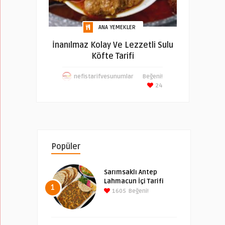
ANA YEMEKLER
İnanılmaz Kolay Ve Lezzetli Sulu
Köfte Tarifi
nefistarifvesunumlar
Beğeni!
24
Popüler
Sarımsaklı Antep
Lahmacun İçi Tarifi
1
1605
Beğeni!