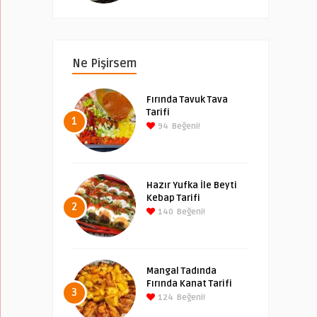
Ne Pişirsem
Fırında Tavuk Tava
Tarifi
1
94
Beğeni!
Hazır Yufka İle Beyti
Kebap Tarifi
2
140
Beğeni!
Mangal Tadında
Fırında Kanat Tarifi
3
124
Beğeni!