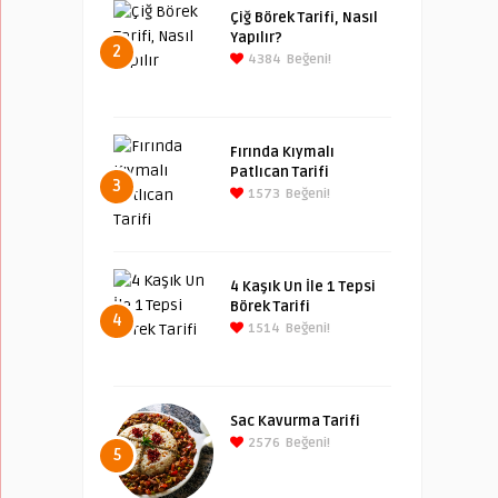
Çiğ Börek Tarifi, Nasıl
Yapılır?
2
4384
Beğeni!
Fırında Kıymalı
Patlıcan Tarifi
3
1573
Beğeni!
4 Kaşık Un İle 1 Tepsi
Börek Tarifi
4
1514
Beğeni!
Sac Kavurma Tarifi
2576
Beğeni!
5