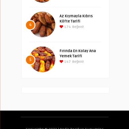
Az Kıymayla Kıbrıs
Köfte Tarifi
4
174
Beğeni!
Fırında En Kolay Ana
Yemek Tarifi
5
147
Beğeni!