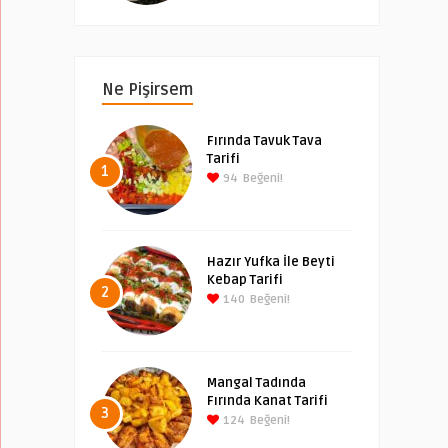
Ne Pişirsem
Fırında Tavuk Tava
Tarifi
1
94
Beğeni!
Hazır Yufka İle Beyti
Kebap Tarifi
2
140
Beğeni!
Mangal Tadında
Fırında Kanat Tarifi
3
124
Beğeni!