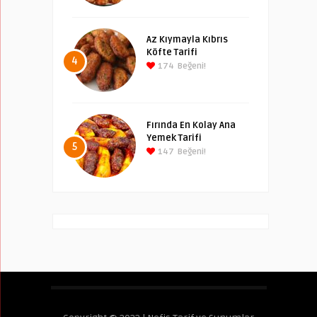
Az Kıymayla Kıbrıs
Köfte Tarifi
4
174
Beğeni!
Fırında En Kolay Ana
Yemek Tarifi
5
147
Beğeni!