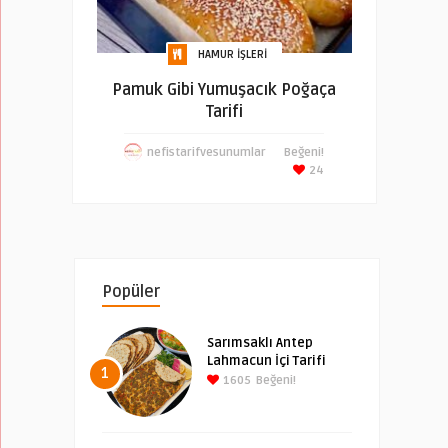
HAMUR İŞLERI
Pamuk Gibi Yumuşacık Poğaça
Tarifi
nefistarifvesunumlar
Beğeni!
24
Popüler
Sarımsaklı Antep
Lahmacun İçi Tarifi
1
1605
Beğeni!