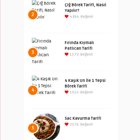
Çiğ Börek Tarifi, Nasıl
Yapılır?
2
4384
Beğeni!
Fırında Kıymalı
Patlıcan Tarifi
3
1573
Beğeni!
4 Kaşık Un İle 1 Tepsi
Börek Tarifi
4
1514
Beğeni!
Sac Kavurma Tarifi
2576
Beğeni!
5