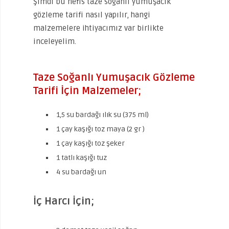
Şimdi bu nefis taze soğanlı yumuşacık
gözleme tarifi nasıl yapılır, hangi
malzemelere ihtiyacımız var birlikte
inceleyelim.
Taze Soğanlı Yumuşacık Gözleme
Tarifi İçin Malzemeler;
1,5 su bardağı ılık su (375 ml)
1 çay kaşığı toz maya (2 gr )
1 çay kaşığı toz şeker
1 tatlı kaşığı tuz
4 su bardağı un
İç Harcı İçin;