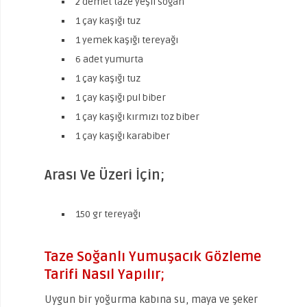
2 demet taze yeşil soğan
1 çay kaşığı tuz
1 yemek kaşığı tereyağı
6 adet yumurta
1 çay kaşığı tuz
1 çay kaşığı pul biber
1 çay kaşığı kırmızı toz biber
1 çay kaşığı karabiber
Arası Ve Üzeri İçin;
150 gr tereyağı
Taze Soğanlı Yumuşacık Gözleme
Tarifi Nasıl Yapılır;
Uygun bir yoğurma kabına su, maya ve şeker