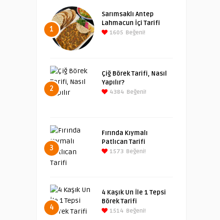
Sarımsaklı Antep
Lahmacun İçi Tarifi
1
1605
Beğeni!
Çiğ Börek Tarifi, Nasıl
Yapılır?
2
4384
Beğeni!
Fırında Kıymalı
Patlıcan Tarifi
3
1573
Beğeni!
4 Kaşık Un İle 1 Tepsi
Börek Tarifi
4
1514
Beğeni!