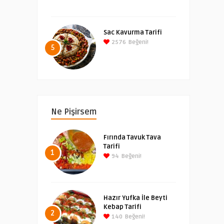
Sac Kavurma Tarifi
2576
Beğeni!
5
Ne Pişirsem
Fırında Tavuk Tava
Tarifi
1
94
Beğeni!
Hazır Yufka İle Beyti
Kebap Tarifi
2
140
Beğeni!