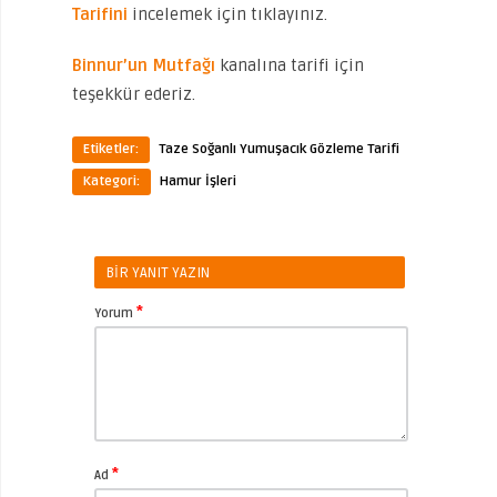
Tarifini
incelemek için tıklayınız.
Binnur’un Mutfağı
kanalına tarifi için
teşekkür ederiz.
Etiketler:
Taze Soğanlı Yumuşacık Gözleme Tarifi
Kategori:
Hamur İşleri
BIR YANIT YAZIN
*
Yorum
*
Ad