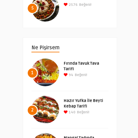
2576
Beğeni!
5
Ne Pişirsem
Fırında Tavuk Tava
Tarifi
1
94
Beğeni!
Hazır Yufka İle Beyti
Kebap Tarifi
2
140
Beğeni!