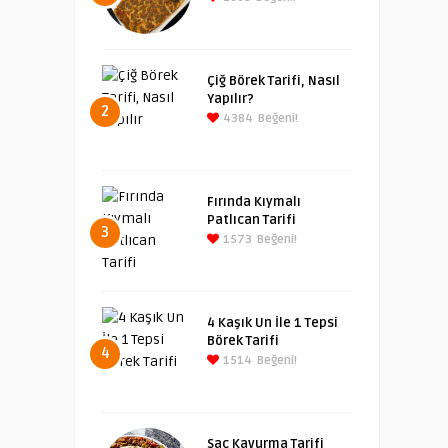
Çiğ Börek Tarifi, Nasıl
Yapılır?
2
4384
Beğeni!
Fırında Kıymalı
Patlıcan Tarifi
3
1573
Beğeni!
4 Kaşık Un İle 1 Tepsi
Börek Tarifi
4
1514
Beğeni!
Sac Kavurma Tarifi